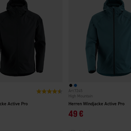
7245
Bewertung:
4.5 von 5 Sternen
High Mountain
cke Active Pro
Herren Windjacke Active Pro
49 €