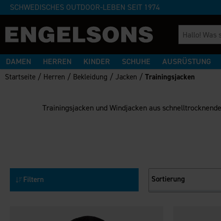
SCHWEDISCHES OUTDOOR-LEBEN SEIT 1974
DAMEN
HERREN
KINDER
SCHUHE
AUSRÜSTUNG
/
/
/
/
Startseite
Herren
Bekleidung
Jacken
Trainingsjacken
Trainingsjacken und Windjacken aus schnelltrocknende
Sortierung
Filtern