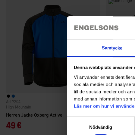
Samtycke
Denna webbplats använder 
Vi använder enhetsidentifierar
sociala medier och analysera 
till de sociala medier och a
med annan information som du 
7204
6250
Bewertung:
4.7 von 5 Sternen
Läs mer om hur vi använde
High Mountain
EP-Collection
Herren Jacke Oxberg Active
Herren Jacke T
Samtyckesval
49 €
45 €
Nödvändig