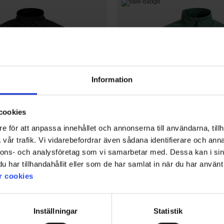
Information
cookies
e för att anpassa innehållet och annonserna till användarna, tillh
vår trafik. Vi vidarebefordrar även sådana identifierare och anna
nnons- och analysföretag som vi samarbetar med. Dessa kan i sin
har tillhandahållit eller som de har samlat in när du har använt 
6250
Bewertung:
4.5 von 5 Sternen
r cookies
EP-Collection
rail
Herren Jacke Trail
45 €
Inställningar
Statistik