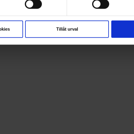
okies
Tillåt urval
1