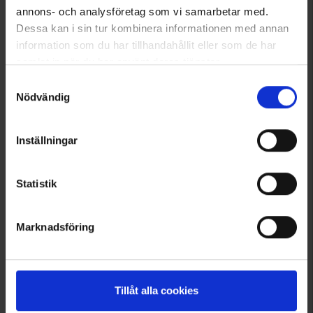
annons- och analysföretag som vi samarbetar med.
Dessa kan i sin tur kombinera informationen med annan
information som du har tillhandahållit eller som de har
samlat in när du har använt deras tjänster.
Läs mer om hur vi använder cookies
Samtyckesval
Nödvändig
6119
Inställningar
High Mountain
Herren Skijacke Cortina WP
139 €
Statistik
Marknadsföring
Angezeigt werden 1–5 von 5 Produkten
1
Tillåt alla cookies