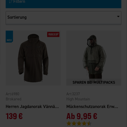
Filtern
Sortierung
6980
3237
Brokared
High Mountain
Herren Jagdanorak Vännäs WP
Mückenschutzanorak Erwachsener
139 €
Ab
9,95 €
Bewertung:
4.3 von 5 Sternen