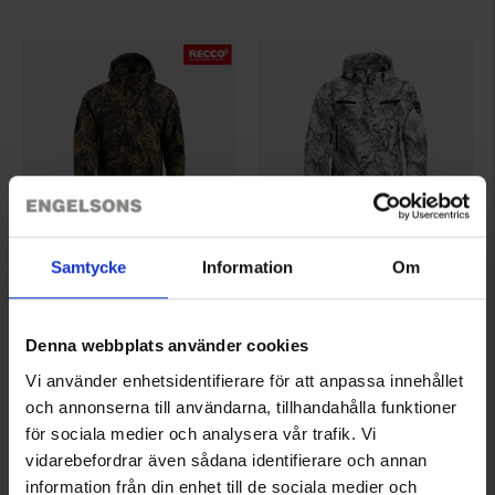
Samtycke
Information
Om
6914
6017
Brokared
Brokared
Herren Jagdanorak Hede
Herren Jagdanorak Jokkmokk
Denna webbplats använder cookies
139 €
119 €
Vi använder enhetsidentifierare för att anpassa innehållet
Bewertung:
3.6 von 5 Sternen
Bewertung:
4.5 von 5 Sternen
och annonserna till användarna, tillhandahålla funktioner
för sociala medier och analysera vår trafik. Vi
vidarebefordrar även sådana identifierare och annan
information från din enhet till de sociala medier och