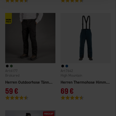
6177
7642
Brokared
High Mountain
Herren Outdoorhose Tännäs Gefüttert
Herren Thermohose Himmelfjäll WP
59 €
69 €
Bewertung:
4.8 von 5 Sternen
Bewertung:
4.7 von 5 Sternen