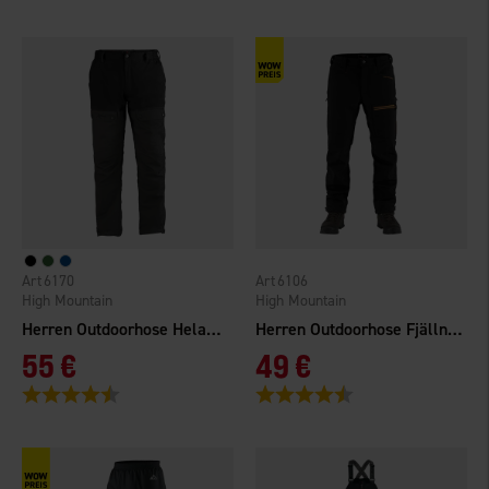
6170
6106
High Mountain
High Mountain
Herren Outdoorhose Helags Gefüttert
Herren Outdoorhose Fjällnäs
55 €
49 €
Bewertung:
4.7 von 5 Sternen
Bewertung:
4.7 von 5 Sternen