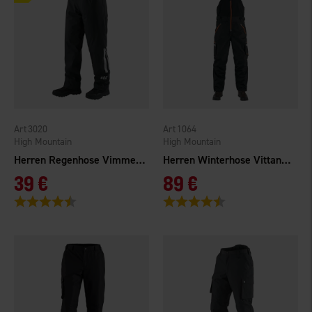
3020
1064
High Mountain
High Mountain
Herren Regenhose Vimmerby Gefüttert
Herren Winterhose Vittangi WP
39 €
89 €
Bewertung:
4.3 von 5 Sternen
Bewertung:
4.6 von 5 Sternen