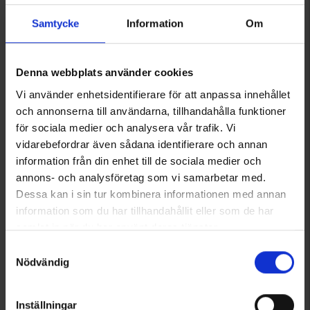
Samtycke
Information
Om
6177
6170
Brokared
High Mountain
Herren Outdoorhose Tännäs Gefüttert
Herren Outdoorhose Helags Gefüttert
Denna webbplats använder cookies
59 €
55 €
Vi använder enhetsidentifierare för att anpassa innehållet
Bewertung:
4.8 von 5 Sternen
Bewertung:
4.7 von 5 Sternen
och annonserna till användarna, tillhandahålla funktioner
för sociala medier och analysera vår trafik. Vi
vidarebefordrar även sådana identifierare och annan
information från din enhet till de sociala medier och
annons- och analysföretag som vi samarbetar med.
Dessa kan i sin tur kombinera informationen med annan
information som du har tillhandahållit eller som de har
samlat in när du har använt deras tjänster.
Läs mer om hur vi använder cookies
Samtyckesval
Nödvändig
1698
6121
High Mountain
High Mountain
Inställningar