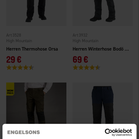
3528
3932
High Mountain
High Mountain
Herren Thermohose Orsa
Herren Winterhose Bodö WP
29 €
69 €
Bewertung:
4.4 von 5 Sternen
Bewertung:
4.4 von 5 Sternen