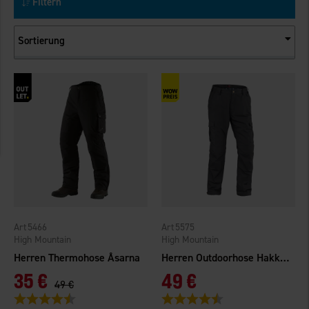
Filtern
Sortierung
5466
5575
High Mountain
High Mountain
Herren Thermohose Åsarna
Herren Outdoorhose Hakkas Gefüttert
35 €
49 €
49 €
Bewertung:
4.3 von 5 Sternen
Bewertung:
4.5 von 5 Sternen