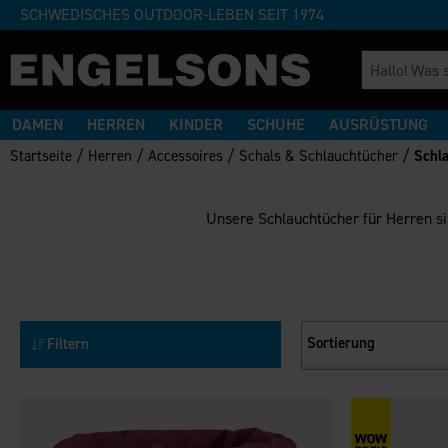
SCHWEDISCHES OUTDOOR-LEBEN SEIT 1974
DAMEN
HERREN
KINDER
SCHUHE
AUSRÜSTUNG
/
/
/
/
Startseite
Herren
Accessoires
Schals & Schlauchtücher
Schl
Unsere Schlauchtücher für Herren si
Sortierung
Filtern