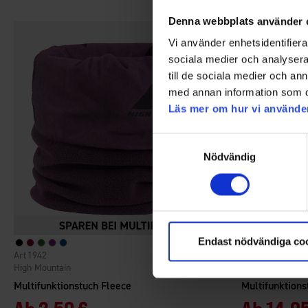
Denna webbplats använder 
Vi använder enhetsidentifierar
sociala medier och analysera 
till de sociala medier och a
med annan information som du 
Läs mer om hur vi använde
Samtyckesval
Nödvändig
Endast nödvändiga co
1942
5725
Bewertung:
4.1 von 5 Sternen
High Mountain
High Mountain
Multifunktionstuch Fleece
Multifunktion