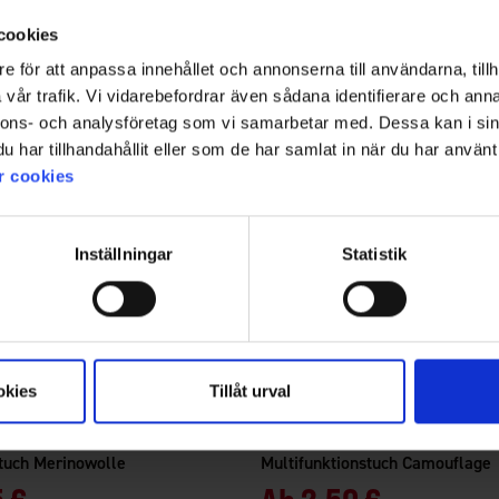
cookies
e för att anpassa innehållet och annonserna till användarna, tillh
vår trafik. Vi vidarebefordrar även sådana identifierare och anna
nnons- och analysföretag som vi samarbetar med. Dessa kan i sin
har tillhandahållit eller som de har samlat in när du har använt 
r cookies
Inställningar
Statistik
okies
Tillåt urval
1099
Bewertung:
4.7 von 5 Sternen
Brokared
stuch Merinowolle
Multifunktionstuch Camouflage