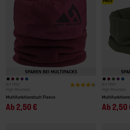
1942
1049
Bewertung:
4.1 von 5 Sternen
High Mountain
High Mountain
Multifunktionstuch Fleece
Multifunktions
Ab
2,50 €
Ab
2,50 