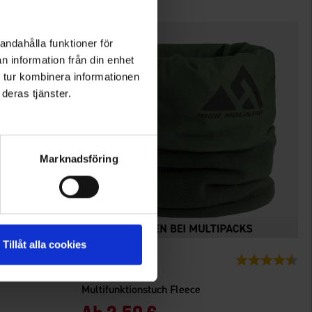
andahålla funktioner för
n information från din enhet
 tur kombinera informationen
deras tjänster.
Marknadsföring
Tillåt alla cookies
1942
Bewertung:
4.4 von 5 Sternen
Bewertung:
4.1
High Mountain
Multifunktionstuch Fleece