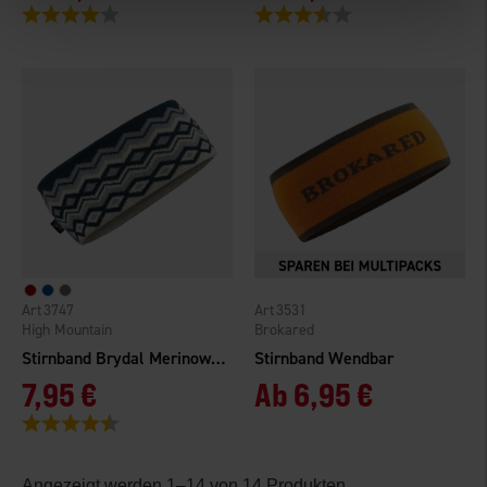
Bewertung:
4.0 von 5 Sternen
Bewertung:
3.4 von 5 Sternen
3747
3531
High Mountain
Brokared
Stirnband Brydal Merinowolle
Stirnband Wendbar
7,95 €
Ab
6,95 €
Bewertung:
4.5 von 5 Sternen
Angezeigt werden 1–14 von 14 Produkten