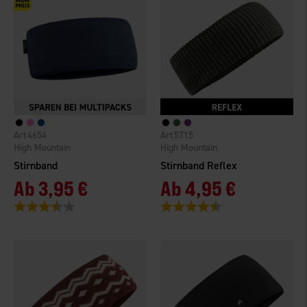
4654
5715
High Mountain
High Mountain
Stirnband
Stirnband Reflex
Ab
3,95 €
Ab
4,95 €
Bewertung:
3.4 von 5 Sternen
Bewertung:
4.4 von 5 Sternen