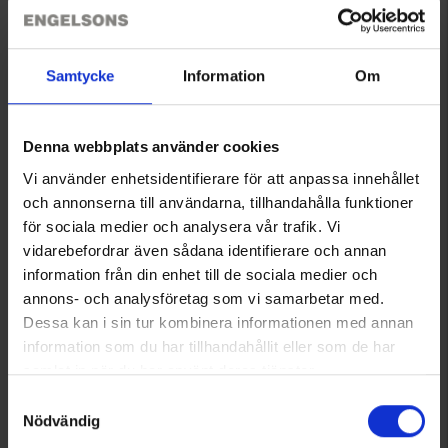
6933
4654
High Mountain
High Mountain
Samtycke
Information
Om
Stirnband
Stirnband
Ab
3,95 €
Ab
3,95 €
Denna webbplats använder cookies
Bewertung:
4.0 von 5 Sternen
Bewertung:
3.4 von 5 Sternen
Vi använder enhetsidentifierare för att anpassa innehållet
och annonserna till användarna, tillhandahålla funktioner
för sociala medier och analysera vår trafik. Vi
vidarebefordrar även sådana identifierare och annan
information från din enhet till de sociala medier och
annons- och analysföretag som vi samarbetar med.
Dessa kan i sin tur kombinera informationen med annan
information som du har tillhandahållit eller som de har
samlat in när du har använt deras tjänster.
Läs mer om hur vi använder cookies
Samtyckesval
Nödvändig
5715
3747
High Mountain
High Mountain