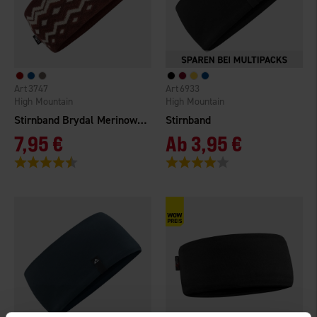
3747
6933
High Mountain
High Mountain
Stirnband Brydal Merinowolle
Stirnband
7,95 €
Ab
3,95 €
Bewertung:
4.5 von 5 Sternen
Bewertung:
4.0 von 5 Sternen