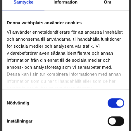
Samtycke
Information
Om
Kappe LOGO
Kappe Dundee
9,95 €
18 €
Bewertung:
4.4 von 5 Sternen
Bewertung:
4.6 von 5 Sternen
Denna webbplats använder cookies
Vi använder enhetsidentifierare för att anpassa innehållet
och annonserna till användarna, tillhandahålla funktioner
för sociala medier och analysera vår trafik. Vi
vidarebefordrar även sådana identifierare och annan
information från din enhet till de sociala medier och
annons- och analysföretag som vi samarbetar med.
Dessa kan i sin tur kombinera informationen med annan
information som du har tillhandahållit eller som de har
samlat in när du har använt deras tjänster.
Läs mer om hur vi använder cookies
Samtyckesval
1652
1433
Nödvändig
High Mountain
High Mountain
Kappe Tibro
Visor
Inställningar
9,95 €
Ab
5,95 €
Bewertung:
4.2 von 5 Sternen
Bewertung:
4.6 von 5 Sternen