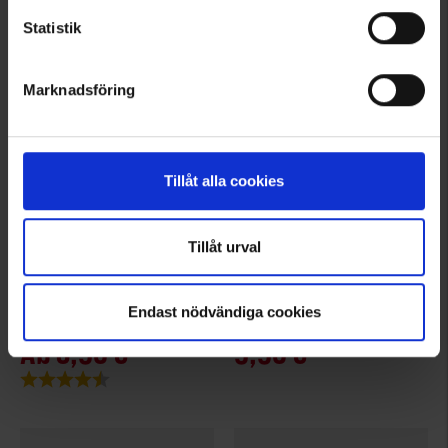
Statistik
Marknadsföring
Tillåt alla cookies
Tillåt urval
3526
3650
High Mountain
Brokared
Endast nödvändiga cookies
BDU-Cap
Jagdkappe Wendbar
Ab
3,95 €
9,95 €
Bewertung:
4.4 von 5 Sternen