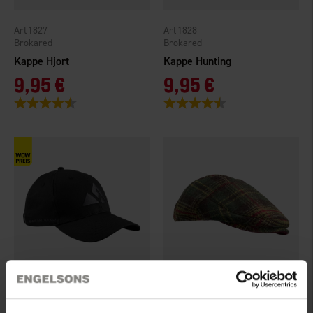
1827
1828
Brokared
Brokared
Kappe Hjort
Kappe Hunting
9,95 €
9,95 €
Bewertung:
4.5 von 5 Sternen
Bewertung:
4.3 von 5 Sternen
1758
4946
High Mountain
Brokared