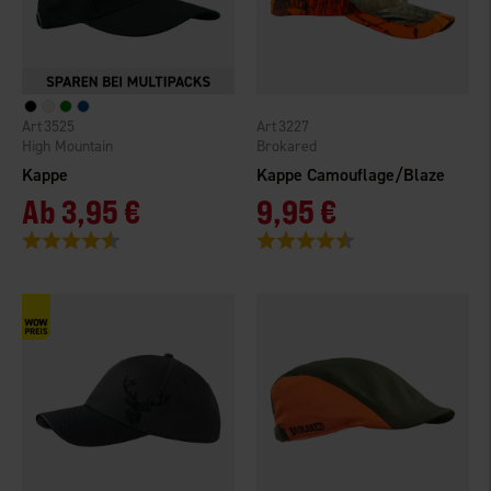
3525
3227
High Mountain
Brokared
Kappe
Kappe Camouflage/Blaze
Ab
3,95 €
9,95 €
Bewertung:
4.4 von 5 Sternen
Bewertung:
4.7 von 5 Sternen