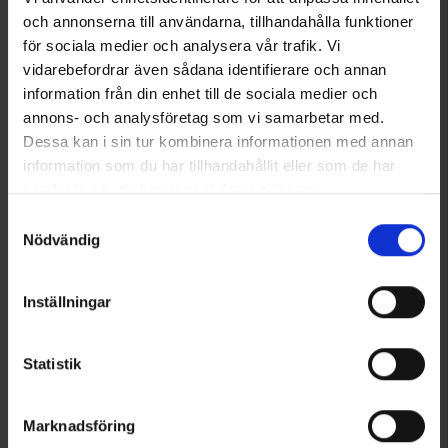
och annonserna till användarna, tillhandahålla funktioner
Angezeigt werden 1–2 von 2 Produkten
för sociala medier och analysera vår trafik. Vi
vidarebefordrar även sådana identifierare och annan
information från din enhet till de sociala medier och
annons- och analysföretag som vi samarbetar med.
1
Dessa kan i sin tur kombinera informationen med annan
information som du har tillhandahållit eller som de har
samlat in när du har använt deras tjänster.
Läs mer om hur vi använder cookies
Samtyckesval
Nödvändig
Inställningar
Statistik
Marknadsföring