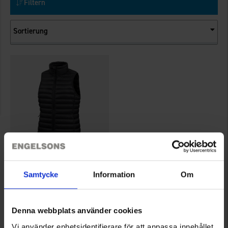
Filtern
Sortierung
7883
Samtycke
Information
Om
High Mountain
Damen Daunenweste Vancouver
59 €
Denna webbplats använder cookies
Bewertung:
4.5 von 5 Sternen
Vi använder enhetsidentifierare för att anpassa innehållet