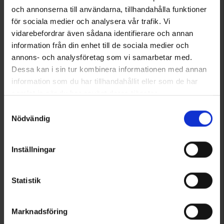
EP-Collection
Socks of Sweden
och annonserna till användarna, tillhandahålla funktioner
Kompressionsstrümpfe 18-22 mmHg Wolle
Polarsocken
för sociala medier och analysera vår trafik. Vi
Ab
13 €
Ab
14,95 €
vidarebefordrar även sådana identifierare och annan
information från din enhet till de sociala medier och
Bewertung:
4.2 von 5 Sternen
Bewertung:
4.7 von 5 Sternen
annons- och analysföretag som vi samarbetar med.
Dessa kan i sin tur kombinera informationen med annan
information som du har tillhandahållit eller som de har
samlat in när du har använt deras tjänster.
Läs mer om hur vi använder cookies
Samtyckesval
Nödvändig
Inställningar
Statistik
6781
6537
Socks of Sweden
Walking
Jagdstrümpfe Halbhöhe
Jagdsocken Halbhöhe 2er-Pack
Marknadsföring
Ab
11,65 €
Ab
7,95 €