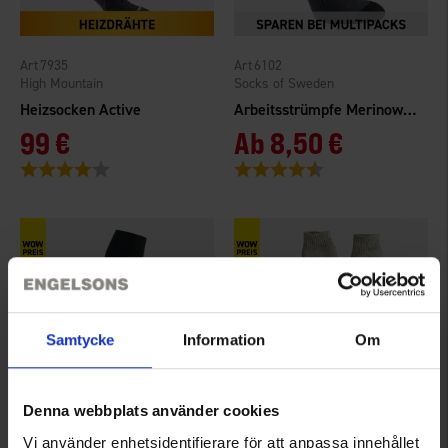
7935
6102
High Mountain
Socks of Sweden
Heizsocken Active
Arbeitsstrümpfe Merinowolle
99 €
Ab
8,50 €
Bewertung:
4.0 von 5 Sternen
Bewertung:
4.3 von 5 Sternen
Samtycke
Information
Om
Denna webbplats använder cookies
1687
5046
Vi använder enhetsidentifierare för att anpassa innehållet