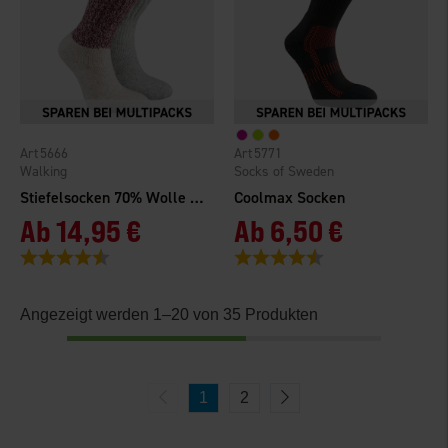
5666
5771
Walking
Socks of Sweden
Stiefelsocken 70% Wolle 2er-Pack
Coolmax Socken
Ab
14,95 €
Ab
6,50 €
Bewertung:
4.6 von 5 Sternen
Bewertung:
4.4 von 5 Sternen
Angezeigt werden 1–20 von 35 Produkten
1
2