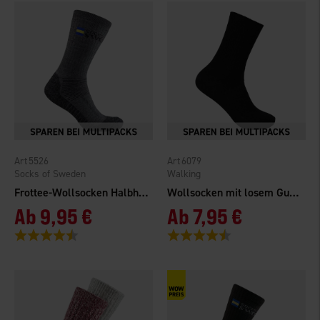
5526
6079
Socks of Sweden
Walking
Frottee-Wollsocken Halbhöhe
Wollsocken mit losem Gummibund 2er-Pack
Ab
9,95 €
Ab
7,95 €
Bewertung:
4.5 von 5 Sternen
Bewertung:
4.3 von 5 Sternen