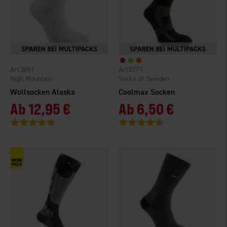
3091
5771
High Mountain
Socks of Sweden
Wollsocken Alaska
Coolmax Socken
Ab
12,95 €
Ab
6,50 €
Bewertung:
4.8 von 5 Sternen
Bewertung:
4.4 von 5 Sternen