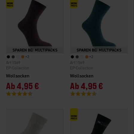
+
2
+
2
1569
1569
EP-Collection
EP-Collection
Wollsocken
Wollsocken
Ab
4,95 €
Ab
4,95 €
Bewertung:
4.2 von 5 Sternen
Bewertung:
4.2 von 5 Sternen