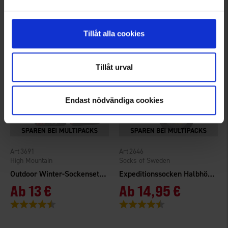
Bewertung:
4.5 von 5 Sternen
Bewertung:
4.3 von 5 Sternen
Tillåt alla cookies
Tillåt urval
Endast nödvändiga cookies
3691
2646
High Mountain
Socks of Sweden
Outdoor Winter-Sockenset 2er-Pack
Expeditionssocken Halbhöhe Merinowolle
Ab
13 €
Ab
14,95 €
Bewertung:
4.5 von 5 Sternen
Bewertung:
4.7 von 5 Sternen