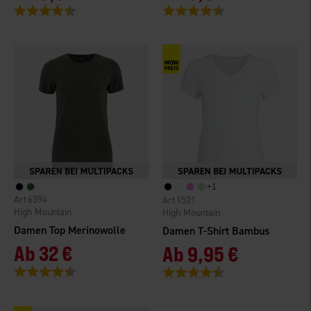
Bewertung:
4.5 von 5 Sternen
Bewertung:
4.5 von 5 Sternen
+
1
6394
1521
High Mountain
High Mountain
Damen Top Merinowolle
Damen T-Shirt Bambus
Ab
32 €
Ab
9,95 €
Bewertung:
4.7 von 5 Sternen
Bewertung:
4.5 von 5 Sternen