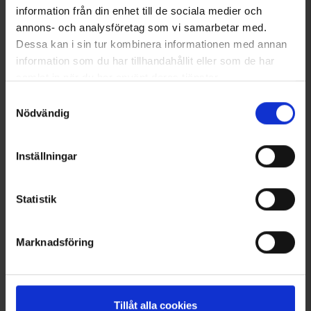
information från din enhet till de sociala medier och
annons- och analysföretag som vi samarbetar med.
7139
1496
Dessa kan i sin tur kombinera informationen med annan
High Mountain
High Mountain
information som du har tillhandahållit eller som de har
Damen Top Active Relaxed
Damen T-Shirt LOGO
samlat in när du har använt deras tjänster.
Ab
9,95 €
Ab
9,95 €
Läs mer om hur vi använder cookies
Samtyckesval
Bewertung:
4.5 von 5 Sternen
Bewertung:
4.5 von 5 Sternen
Nödvändig
Inställningar
Statistik
Marknadsföring
+
2
7193
1320
Tillåt alla cookies
High Mountain