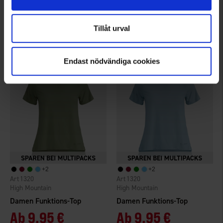
High Mountain
Damen T-Shirt Active
Damen Funktions-Top
Ab
9,95 €
Ab
9,95 €
Tillåt urval
Bewertung:
4.1 von 5 Sternen
Bewertung:
4.5 von 5 Sternen
Endast nödvändiga cookies
+
2
+
2
1320
1320
High Mountain
High Mountain
Damen Funktions-Top
Damen Funktions-Top
Ab
9,95 €
Ab
9,95 €