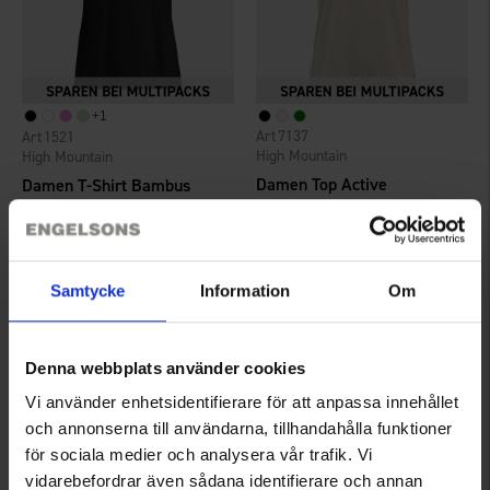
+
1
7137
1521
High Mountain
High Mountain
Damen Top Active
Damen T-Shirt Bambus
Ab
9,95 €
Ab
9,95 €
Bewertung:
4.4 von 5 Sternen
Bewertung:
4.5 von 5 Sternen
Samtycke
Information
Om
Denna webbplats använder cookies
Vi använder enhetsidentifierare för att anpassa innehållet
och annonserna till användarna, tillhandahålla funktioner
för sociala medier och analysera vår trafik. Vi
vidarebefordrar även sådana identifierare och annan