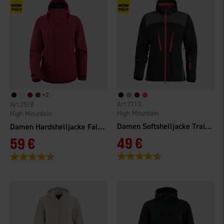
+
2
7713
2518
High Mountain
High Mountain
Damen Softshelljacke Trail Pro 4W
Damen Hardshelljacke Falkenberg 2.0 WP
49 €
59 €
Bewertung:
4.4 von 5 Sternen
Bewertung:
4.3 von 5 Sternen