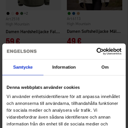
+
2
6113
2518
High Mountain
High Mountain
Damen Softshelljacke Mälaren
Damen Hardshelljacke Falkenberg 2.0 WP
49 €
59 €
Bewertung:
4.7 von 5 Sternen
Bewertung:
4.3 von 5 Sternen
Samtycke
Information
Om
Denna webbplats använder cookies
Vi använder enhetsidentifierare för att anpassa innehållet
och annonserna till användarna, tillhandahålla funktioner
för sociala medier och analysera vår trafik. Vi
vidarebefordrar även sådana identifierare och annan
information från din enhet till de sociala medier och
1559
6751