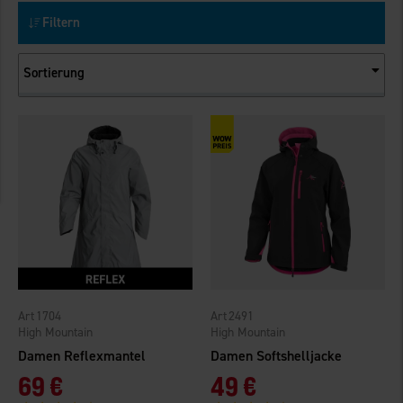
Filtern
Sortierung
1704
2491
High Mountain
High Mountain
Damen Reflexmantel
Damen Softshelljacke
69 €
49 €