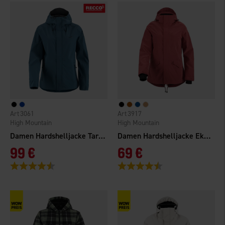
3061
3917
High Mountain
High Mountain
Damen Hardshelljacke Tarfala Light WP
Damen Hardshelljacke Ekenäs WP
99 €
69 €
Bewertung:
4.6 von 5 Sternen
Bewertung:
4.4 von 5 Sternen