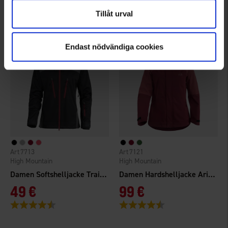
Bewertung:
4.2 von 5 Sternen
Bewertung:
4.7 von 5 Sternen
Tillåt urval
Endast nödvändiga cookies
7713
7121
High Mountain
High Mountain
Damen Softshelljacke Trail Pro 4W
Damen Hardshelljacke Arizona WP
49 €
99 €
Bewertung:
4.4 von 5 Sternen
Bewertung:
4.5 von 5 Sternen