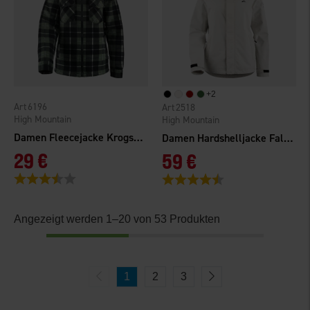
+
2
6196
2518
High Mountain
High Mountain
Damen Fleecejacke Krogsered
Damen Hardshelljacke Falkenberg 2.0 WP
29 €
59 €
Bewertung:
3.9 von 5 Sternen
Bewertung:
4.3 von 5 Sternen
Angezeigt werden 1–20 von 53 Produkten
1
2
3