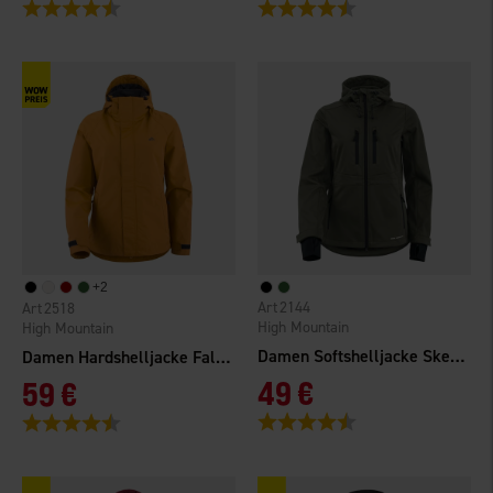
Bewertung:
4.6 von 5 Sternen
Bewertung:
4.7 von 5 Sternen
+
2
2144
2518
High Mountain
High Mountain
Damen Softshelljacke Skedala
Damen Hardshelljacke Falkenberg 2.0 WP
49 €
59 €
Bewertung:
4.7 von 5 Sternen
Bewertung:
4.3 von 5 Sternen