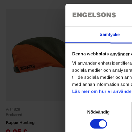
Samtycke
Denna webbplats använder 
Vi använder enhetsidentifierar
sociala medier och analysera 
till de sociala medier och a
med annan information som du 
Läs mer om hur vi använde
Samtyckesval
1828
4946
Bewertung:
4.3 von 5 Sternen
Nödvändig
Brokared
Brokared
Kappe Hunting
Kappe Dundee