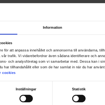
Information
cookies
e för att anpassa innehållet och annonserna till användarna, tillh
vår trafik. Vi vidarebefordrar även sådana identifierare och anna
nnons- och analysföretag som vi samarbetar med. Dessa kan i sin
har tillhandahållit eller som de har samlat in när du har använt 
r cookies
1433
Bewertung:
4.6 von 5 Sternen
Inställningar
Statistik
High Mountain
Visor