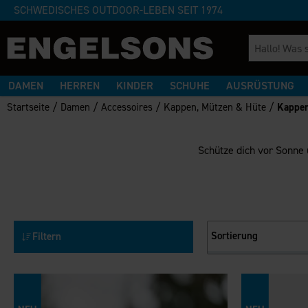
SCHWEDISCHES OUTDOOR-LEBEN SEIT 1974
DAMEN
HERREN
KINDER
SCHUHE
AUSRÜSTUNG
/
/
/
/
Startseite
Damen
Accessoires
Kappen, Mützen & Hüte
Kappe
Schütze dich vor Sonne 
Sortierung
Filtern