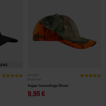
3227
Bewertung:
4.4 von 5 Sternen
Bewertung:
4.7
Brokared
Kappe Camouflage/Blaze
9,95 €