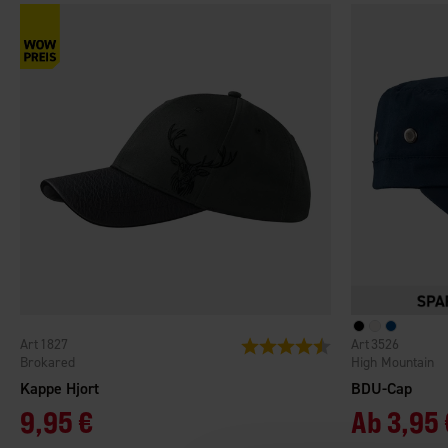
1827
3526
Bewertung:
4.5 von 5 Sternen
Brokared
High Mountain
Kappe Hjort
BDU-Cap
9,95 €
Ab
3,95 