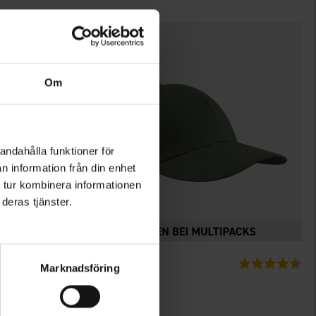
Om
andahålla funktioner för
n information från din enhet
 tur kombinera informationen
deras tjänster.
3525
Bewertung:
4.6 von 5 Sternen
Bewertung:
4.4
Marknadsföring
High Mountain
Kappe