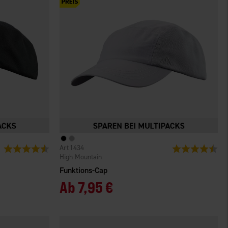
1434
Bewertung:
4.4 von 5 Sternen
Bewertung:
4.4
High Mountain
Funktions-Cap
Ab
7,95 €