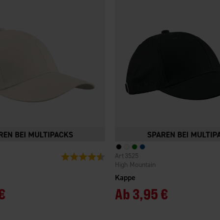
3525
Bewertung:
4.4 von 5 Sternen
High Mountain
Kappe
€
Ab
3,95 €