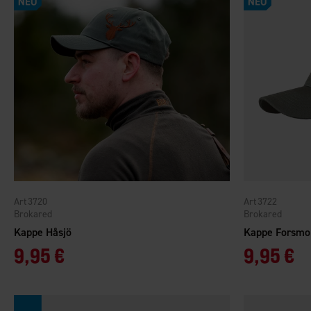
3720
3722
Brokared
Brokared
Kappe Håsjö
Kappe Forsmo
9,95 €
9,95 €