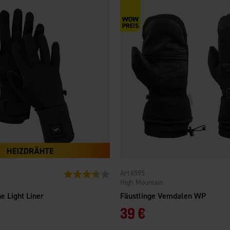
6595
Bewertung:
3.6 von 5 Sternen
High Mountain
e Light Liner
Fäustlinge Vemdalen WP
39 €