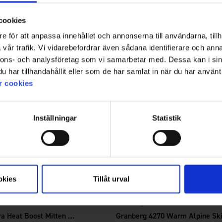
cookies
e för att anpassa innehållet och annonserna till användarna, tillh
vår trafik. Vi vidarebefordrar även sådana identifierare och anna
nnons- och analysföretag som vi samarbetar med. Dessa kan i sin
har tillhandahållit eller som de har samlat in när du har använt 
r cookies
Inställningar
Statistik
okies
Tillåt urval
3423
Granberg
THERM-IC Ultra Heat Boost Mitten Woman