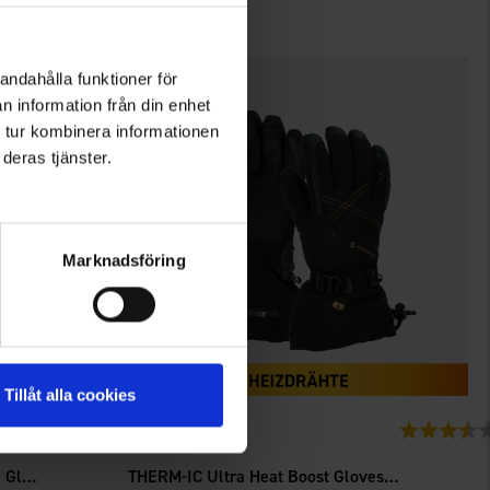
andahålla funktioner för
n information från din enhet
 tur kombinera informationen
deras tjänster.
Marknadsföring
Tillåt alla cookies
8835
Bewertung:
4.4 von 5 Sternen
Bewertung:
Therm-ic
Granberg 4270 Warm Alpine Ski Gloves
THERM-IC Ultra Heat Boost Gloves Woman