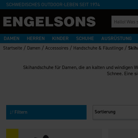
SCHWEDISCHES OUTDOOR-LEBEN SEIT 1974
DAMEN
HERREN
KINDER
SCHUHE
AUSRÜSTUNG
/
/
/
/
Startseite
Damen
Accessoires
Handschuhe & Fäustlinge
Skih
Skihandschuhe für Damen, die an kalten und windigen Wi
Schnee. Eine s
Sortierung
Filtern