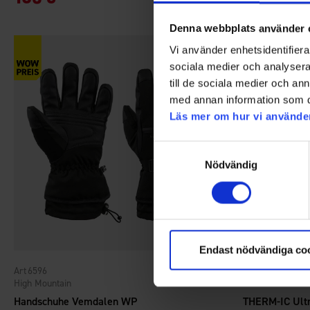
Denna webbplats använder 
Vi använder enhetsidentifierar
sociala medier och analysera 
till de sociala medier och a
med annan information som du 
Läs mer om hur vi använde
Samtyckesval
Nödvändig
Endast nödvändiga co
6596
8837
Bewertung:
4.5 von 5 Sternen
High Mountain
Therm-ic
Handschuhe Vemdalen WP