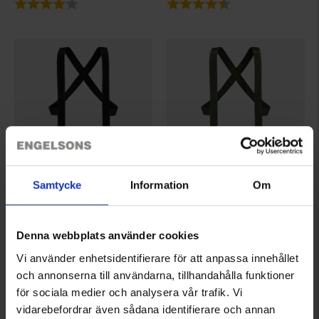
Bewertung:
4.0 von 5 Sternen
Bewertung:
4.5 von 5 Sternen
Samtycke
Information
Om
8901
8901
High Mountain
High Mountain
Hosenträger PRO
Hosenträger PRO
Denna webbplats använder cookies
Ab
9,95 €
Ab
9,95 €
Vi använder enhetsidentifierare för att anpassa innehållet
Bewertung:
3.0 von 5 Sternen
Bewertung:
3.0 von 5 Sternen
och annonserna till användarna, tillhandahålla funktioner
för sociala medier och analysera vår trafik. Vi
vidarebefordrar även sådana identifierare och annan