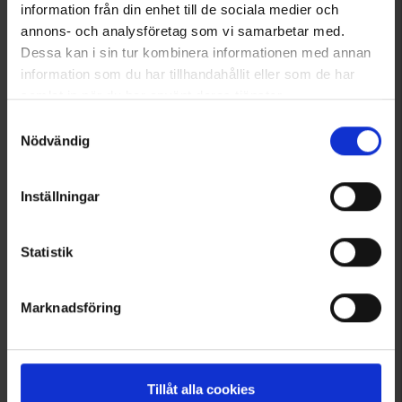
information från din enhet till de sociala medier och
annons- och analysföretag som vi samarbetar med.
Dessa kan i sin tur kombinera informationen med annan
information som du har tillhandahållit eller som de har
samlat in när du har använt deras tjänster.
Läs mer om hur vi använder cookies
Samtyckesval
Nödvändig
4340
Inställningar
Brokared
Hosenträger Grün 50mm
Ab
14,95 €
Statistik
Bewertung:
4.5 von 5 Sternen
Marknadsföring
Angezeigt werden 1–8 von 8 Produkten
Tillåt alla cookies