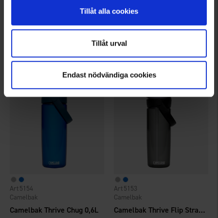
1584
7225
Tillåt alla cookies
High Mountain
High Mountain
Thermosflasche Nissan 0,5L
Trinkflasche Active 0,5L
7,95 €
3,95 €
Tillåt urval
Bewertung:
4.5 von 5 Sternen
Bewertung:
4.5 von 5 Sternen
Endast nödvändiga cookies
5154
5153
Camelbak
Camelbak
Camelbak Thrive Chug 0,6L
Camelbak Thrive Flip Straw 0,6L