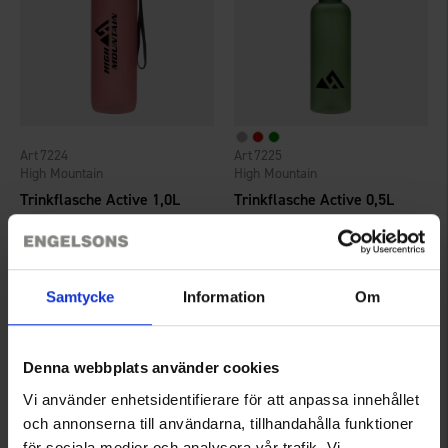
7224
7225
High Mountain
High Mountain
Trinkflasche Active 1,0L
Trinkflasche Active 0,5L
5,95 €
3,95 €
Bewertung:
4.5 von 5 Sternen
Bewertung:
4.5 von 5 Sternen
Samtycke
Information
Om
Denna webbplats använder cookies
Vi använder enhetsidentifierare för att anpassa innehållet
och annonserna till användarna, tillhandahålla funktioner
för sociala medier och analysera vår trafik. Vi