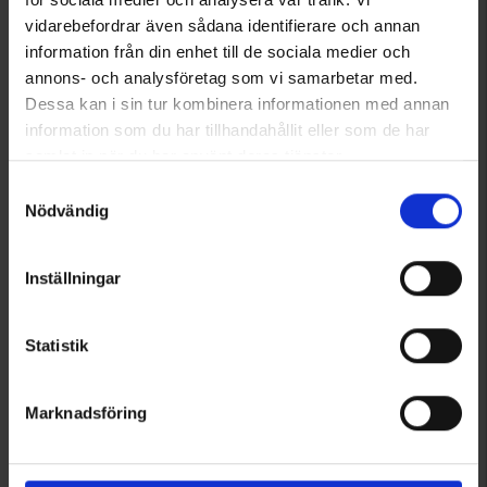
vidarebefordrar även sådana identifierare och annan
information från din enhet till de sociala medier och
annons- och analysföretag som vi samarbetar med.
2564
2565
Dessa kan i sin tur kombinera informationen med annan
High Mountain
High Mountain
information som du har tillhandahållit eller som de har
Thermosflasche Ätran 0,5L
Thermosflasche Ätran 0,75L
samlat in när du har använt deras tjänster.
4,95 €
6,95 €
Läs mer om hur vi använder cookies
Samtyckesval
Bewertung:
4.6 von 5 Sternen
Bewertung:
4.6 von 5 Sternen
Nödvändig
Inställningar
Statistik
Marknadsföring