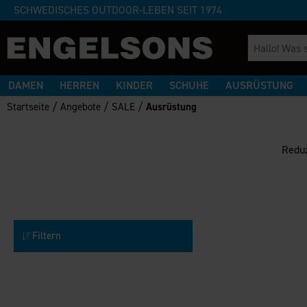
SCHWEDISCHES OUTDOOR-LEBEN SEIT 1974
DAMEN
HERREN
KINDER
SCHUHE
AUSRÜSTUNG
/
/
/
Startseite
Angebote
SALE
Ausrüstung
Reduz
Filtern