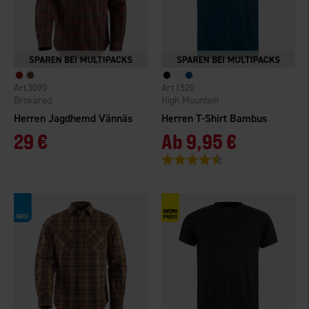
3090
1520
Brokared
High Mountain
Herren Jagdhemd Vännäs
Herren T-Shirt Bambus
29 €
Ab
9,95 €
Bewertung:
4.4 von 5 Sternen