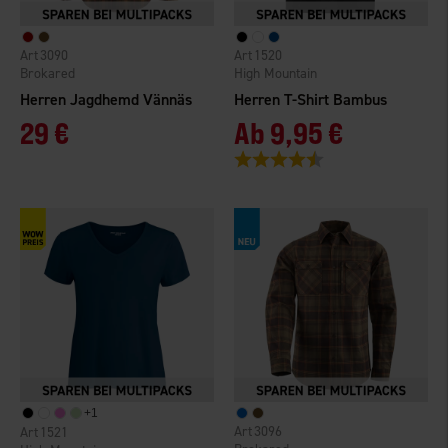
3090
1520
Brokared
High Mountain
Herren Jagdhemd Vännäs
Herren T-Shirt Bambus
29 €
Ab
9,95 €
Bewertung:
4.4 von 5 Sternen
+
1
3096
1521