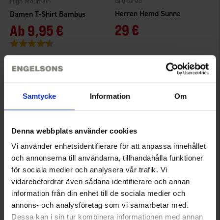
Brokared
High Mountain
Herren Hemd Sunne
Damen T-Shirt Bambus
29 €
Ab
9,95 €
Bewertung:
4.5 von 5 Sternen
Samtycke
Information
Om
Denna webbplats använder cookies
Vi använder enhetsidentifierare för att anpassa innehållet
och annonserna till användarna, tillhandahålla funktioner
+
3
för sociala medier och analysera vår trafik. Vi
3096
2579
vidarebefordrar även sådana identifierare och annan
Brokared
High Mountain
information från din enhet till de sociala medier och
Herren Hemd Sunne
Herren Fleecepullover Gällö
annons- och analysföretag som vi samarbetar med.
29 €
Ab
9,95 €
Dessa kan i sin tur kombinera informationen med annan