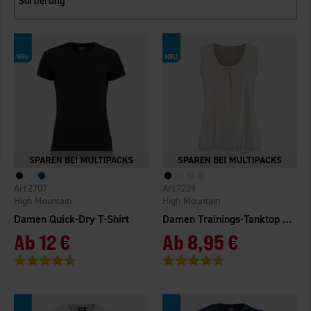
Sortierung
2707
7239
High Mountain
High Mountain
Damen Quick-Dry T-Shirt
Damen Trainings-Tanktop Active Relaxed
Ab
12 €
Ab
8,95 €
Bewertung:
4.3 von 5 Sternen
Bewertung:
4.7 von 5 Sternen