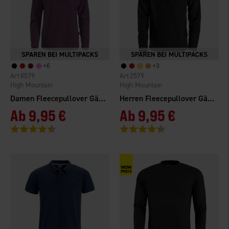
+
6
+
3
8579
2579
High Mountain
High Mountain
Damen Fleecepullover Gällö
Herren Fleecepullover Gällö
Ab
9,95 €
Ab
9,95 €
Bewertung:
4.6 von 5 Sternen
Bewertung:
4.6 von 5 Sternen