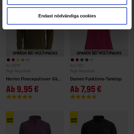
Endast nödvändiga cookies
+
3
+
1
2579
1321
High Mountain
High Mountain
Herren Fleecepullover Gällö
Damen Funktions-Tanktop
Ab
9,95 €
Ab
7,95 €
Bewertung:
4.6 von 5 Sternen
Bewertung:
4.6 von 5 Sternen