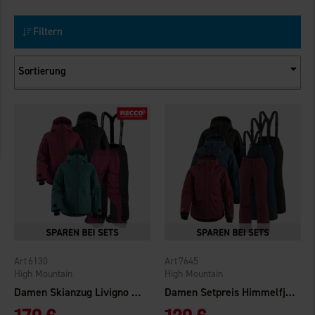
Filtern
Sortierung
6130
7645
High Mountain
High Mountain
Damen Skianzug Livigno WP
Damen Setpreis Himmelfjäll WP