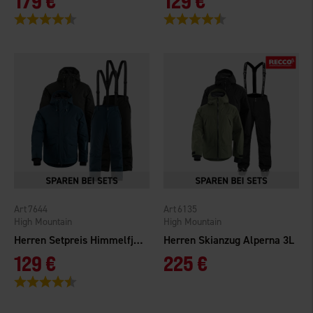
179 €
129 €
Bewertung:
4.6 von 5 Sternen
Bewertung:
4.5 von 5 Sternen
7644
6135
High Mountain
High Mountain
Herren Setpreis Himmelfjäll WP
Herren Skianzug Alperna 3L
129 €
225 €
Bewertung:
4.6 von 5 Sternen