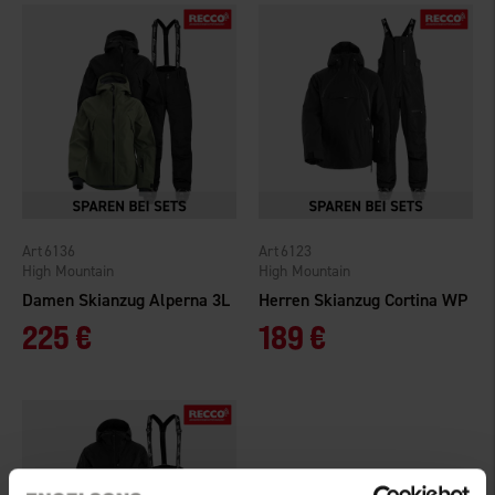
6136
6123
High Mountain
High Mountain
Damen Skianzug Alperna 3L
Herren Skianzug Cortina WP
225 €
189 €