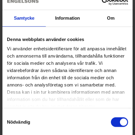
Samtycke
Information
Om
Denna webbplats använder cookies
6129
High Mountain
Vi använder enhetsidentifierare för att anpassa innehållet
Herren Skianzug Livigno WP
och annonserna till användarna, tillhandahålla funktioner
179 €
för sociala medier och analysera vår trafik. Vi
vidarebefordrar även sådana identifierare och annan
information från din enhet till de sociala medier och
Angezeigt werden 1–7 von 7 Produkten
annons- och analysföretag som vi samarbetar med.
Dessa kan i sin tur kombinera informationen med annan
information som du har tillhandahållit eller som de har
samlat in när du har använt deras tjänster.
1
Läs mer om hur vi använder cookies
Samtyckesval
Nödvändig