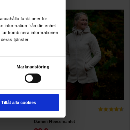
andahålla funktioner för
n information från din enhet
 tur kombinera informationen
deras tjänster.
Marknadsföring
Tillåt alla cookies
+
3
Bewertung:
4.6 von 5 Sternen
6692
Bewertung:
4.7
High Mountain
Damen Fleecemantel