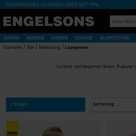
SCHWEDISCHES OUTDOOR-LEBEN SEIT 1974
DAMEN
HERREN
KINDER
SCHUHE
AUSRÜSTUNG
/
/
/
Startseite
Alle
Bekleidung
Loungewear
Lockere und bequeme Hosen, Pullover u
Sortierung
Filtern