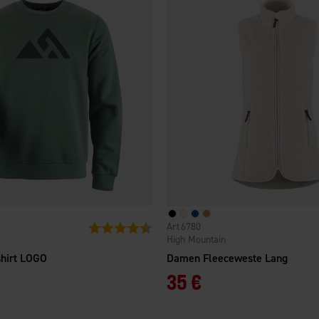
6780
Bewertung:
4.5 von 5 Sternen
High Mountain
hirt LOGO
Damen Fleeceweste Lang
35 €