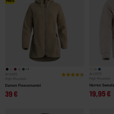
+
3
3575
6692
Bewertung:
4.7 von 5 Sternen
High Mountain
High Mountain
Herren Sweats
Damen Fleecemantel
19,95 €
39 €