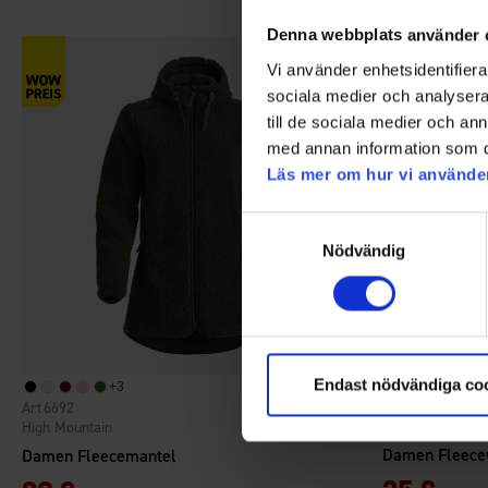
Denna webbplats använder 
Vi använder enhetsidentifierar
sociala medier och analysera 
till de sociala medier och a
med annan information som du 
Läs mer om hur vi använde
Samtyckesval
Nödvändig
Endast nödvändiga co
+
3
6780
6692
Bewertung:
4.7 von 5 Sternen
High Mountain
High Mountain
Damen Fleece
Damen Fleecemantel