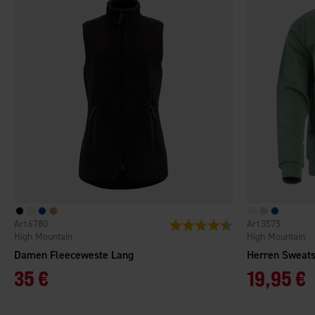
6780
3575
Bewertung:
4.6 von 5 Sternen
High Mountain
High Mountain
Damen Fleeceweste Lang
Herren Sweats
35 €
19,95 €