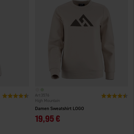
3576
Bewertung:
4.6 von 5 Sternen
Bewertung:
4.4
High Mountain
Damen Sweatshirt LOGO
19,95 €