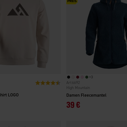
+
3
Bewertung:
4.5 von 5 Sternen
6692
High Mountain
hirt LOGO
Damen Fleecemantel
39 €