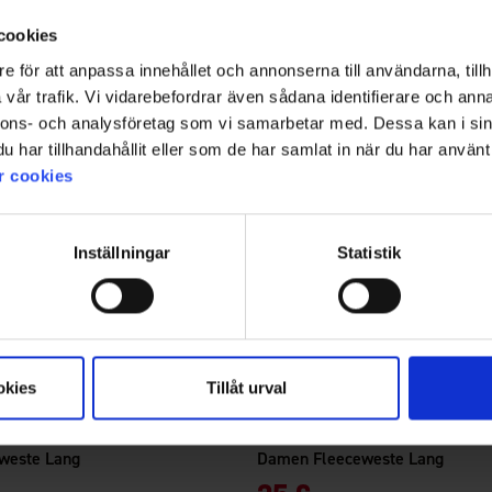
cookies
e för att anpassa innehållet och annonserna till användarna, tillh
vår trafik. Vi vidarebefordrar även sådana identifierare och anna
nnons- och analysföretag som vi samarbetar med. Dessa kan i sin
har tillhandahållit eller som de har samlat in när du har använt 
r cookies
Inställningar
Statistik
okies
Tillåt urval
6780
Bewertung:
4.6 von 5 Sternen
High Mountain
weste Lang
Damen Fleeceweste Lang