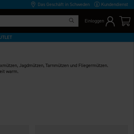
Das Geschäft in Schweden
Kundendienst
Einloggen
UTLET
exmützen, Jagdmützen, Tarnmützen und Fliegermützen.
zeit warm.