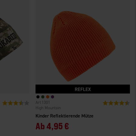
1301
Bewertung:
3.6 von 5 Sternen
Bewertung:
4.6
High Mountain
Kinder Reflektierende Mütze
Ab
4,95 €