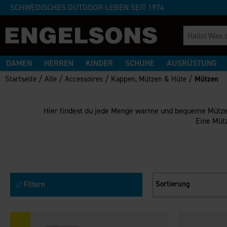
SCHWEDISCHES OUTDOOR-LEBEN SEIT 1974
DAMEN
HERREN
KINDER
SCHUHE
AUSRÜSTUNG
/
/
/
/
Startseite
Alle
Accessoires
Kappen, Mützen & Hüte
Mützen
Hier findest du jede Menge warme und bequeme Mütze
Eine Mütz
Sortierung
Filtern