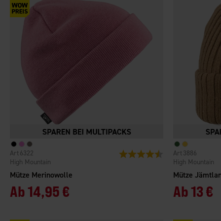
6322
3886
Bewertung:
4.5 von 5 Sternen
High Mountain
High Mountain
Mütze Merinowolle
Mütze Jämtla
Ab
14,95 €
Ab
13 €