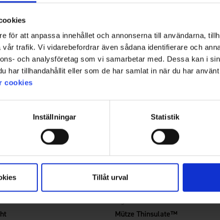
cookies
e för att anpassa innehållet och annonserna till användarna, tillh
vår trafik. Vi vidarebefordrar även sådana identifierare och anna
nnons- och analysföretag som vi samarbetar med. Dessa kan i sin
har tillhandahållit eller som de har samlat in när du har använt 
r cookies
Inställningar
Statistik
okies
Tillåt urval
6085
Bewertung:
4.2 von 5 Sternen
High Mountain
ht
Mütze Thinsulate™