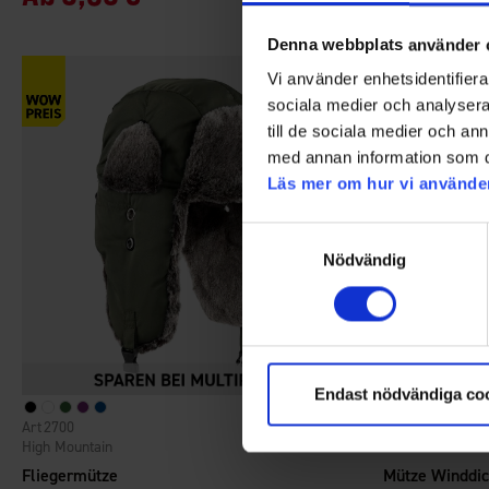
Denna webbplats använder 
Vi använder enhetsidentifierar
sociala medier och analysera 
till de sociala medier och a
med annan information som du 
Läs mer om hur vi använde
Samtyckesval
Nödvändig
Endast nödvändiga co
2700
4720
Bewertung:
4.6 von 5 Sternen
High Mountain
Brokared
Fliegermütze
Mütze Winddic