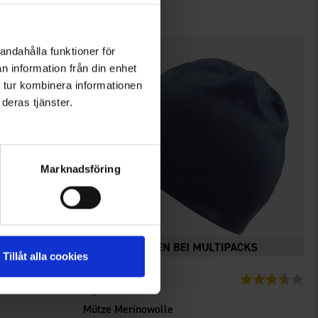
andahålla funktioner för
n information från din enhet
 tur kombinera informationen
deras tjänster.
Marknadsföring
Tillåt alla cookies
4714
Bewertung:
4.6 von 5 Sternen
Bewertung:
3.9
High Mountain
Mütze Merinowolle