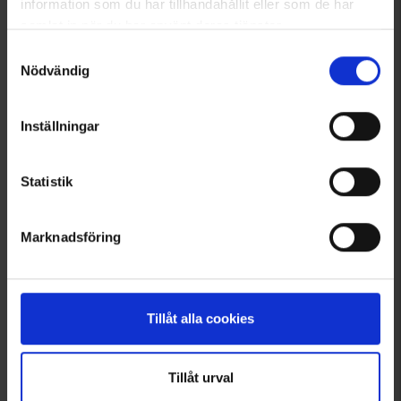
information som du har tillhandahållit eller som de har
samlat in när du har använt deras tjänster.
Läs mer om hur vi använder cookies
Samtyckesval
Nödvändig
Inställningar
Statistik
6180
6596
Marknadsföring
High Mountain
High Mountain
Skihandschuhe Cortina WP
Handschuhe Vemdalen WP
39 €
39 €
Tillåt alla cookies
Bewertung:
4.4 von 5 Sternen
Bewertung:
4.5 von 5 Sternen
Tillåt urval