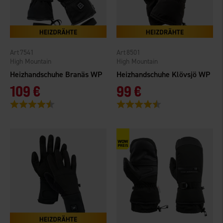
7541
8501
High Mountain
High Mountain
Heizhandschuhe Branäs WP
Heizhandschuhe Klövsjö WP
109 €
99 €
Bewertung:
4.2 von 5 Sternen
Bewertung:
4.3 von 5 Sternen