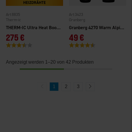
8835
3423
Therm-ic
Granberg
THERM-IC Ultra Heat Boost Gloves Woman
Granberg 4270 Warm Alpine Ski Gloves
275 €
49 €
Bewertung:
3.7 von 5 Sternen
Bewertung:
4.4 von 5 Sternen
Angezeigt werden 1–20 von 42 Produkten
1
2
3