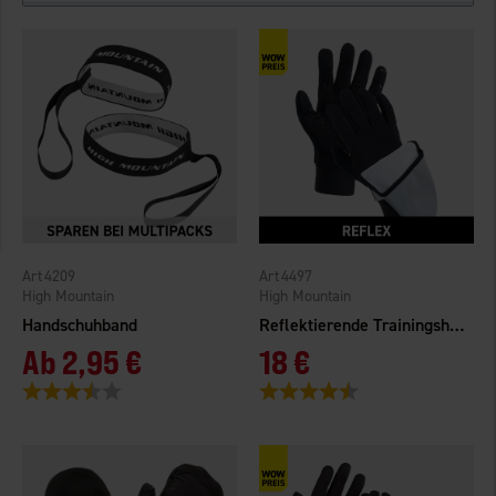
4209
4497
High Mountain
High Mountain
Handschuhband
Reflektierende Trainingshandschuhe
Ab
2,95 €
18 €
Bewertung:
3.6 von 5 Sternen
Bewertung:
4.3 von 5 Sternen