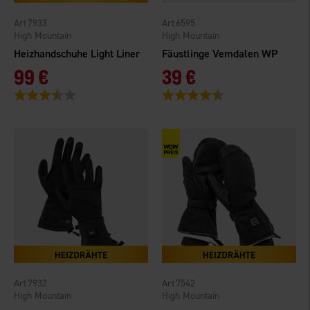
7933
6595
High Mountain
High Mountain
Heizhandschuhe Light Liner
Fäustlinge Vemdalen WP
99 €
39 €
Bewertung:
3.6 von 5 Sternen
Bewertung:
4.6 von 5 Sternen
7932
7542
High Mountain
High Mountain