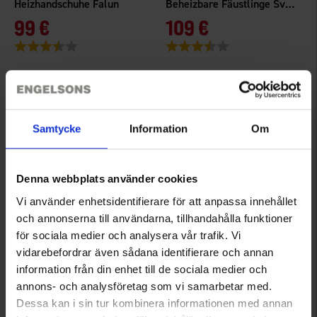
Heizhandschuhe Falun
Beheizbare Fäustlinge Svansåsen WP
99 €
109 €
Bewertung:
3.4 von 5 Sternen
Bewertung:
3.9 von 5 Sternen
Samtycke
Information
Om
Denna webbplats använder cookies
Vi använder enhetsidentifierare för att anpassa innehållet
och annonserna till användarna, tillhandahålla funktioner
för sociala medier och analysera vår trafik. Vi
6179
7210
High Mountain
High Mountain
vidarebefordrar även sådana identifierare och annan
Skihandschuhe Cortina WP
Handschuhe Oxberg Active
information från din enhet till de sociala medier och
annons- och analysföretag som vi samarbetar med.
39 €
19,95 €
Dessa kan i sin tur kombinera informationen med annan
Bewertung:
4.1 von 5 Sternen