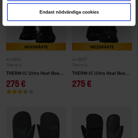
Endast nödvändiga cookies
8834
8837
Therm-ic
Therm-ic
THERM-IC Ultra Heat Boost Gloves Men
THERM-IC Ultra Heat Boost Mitten Woman
275 €
275 €
Bewertung:
3.8 von 5 Sternen