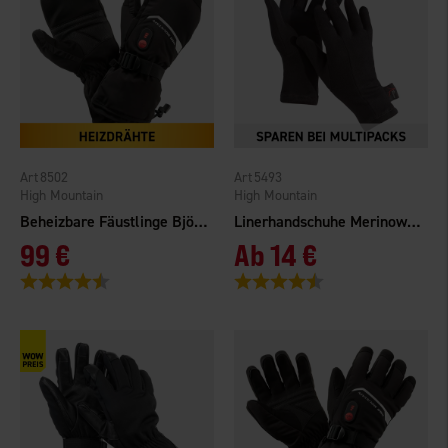
8502
5493
High Mountain
High Mountain
Beheizbare Fäustlinge Björnriket WP
Linerhandschuhe Merinowolle
99 €
Ab
14 €
Bewertung:
4.6 von 5 Sternen
Bewertung:
4.4 von 5 Sternen