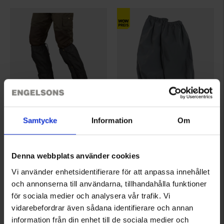
1992
5199
Samtycke
Information
Om
Brokared
High Mountain
Gamaschen
Armschutz Ljusdal Reflex
19,95 €
Ab
4,95 €
Denna webbplats använder cookies
Bewertung:
4.3 von 5 Sternen
Bewertung:
4.4 von 5 Sternen
Vi använder enhetsidentifierare för att anpassa innehållet
och annonserna till användarna, tillhandahålla funktioner
för sociala medier och analysera vår trafik. Vi
vidarebefordrar även sådana identifierare och annan
information från din enhet till de sociala medier och