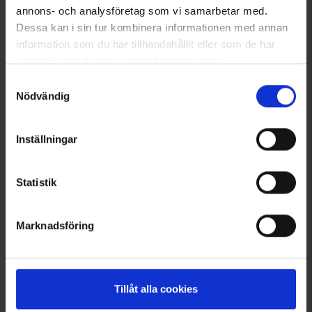
annons- och analysföretag som vi samarbetar med.
Dessa kan i sin tur kombinera informationen med annan
information som du har tillhandahållit eller som de har
samlat in när du har använt deras tjänster.
Läs mer om hur vi använder cookies
Samtyckesval
Nödvändig
1992
Brokared
Inställningar
Gamaschen
19,95 €
Statistik
Bewertung:
4.3 von 5 Sternen
Marknadsföring
Angezeigt werden 1–5 von 5 Produkten
1
Tillåt alla cookies