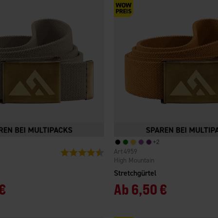
+
2
4959
Bewertung:
4.4 von 5 Sternen
High Mountain
Stretchgürtel
€
Ab
6,50 €