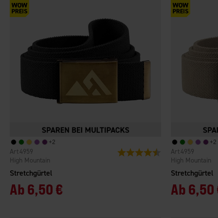
+
2
+
2
4959
4959
Bewertung:
4.4 von 5 Sternen
High Mountain
High Mountain
Stretchgürtel
Stretchgürtel
Ab
6,50 €
Ab
6,50 