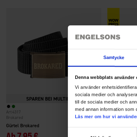
Samtycke
Denna webbplats använder 
Vi använder enhetsidentifierar
sociala medier och analysera 
till de sociala medier och a
+
2
med annan information som du 
4317
Bewertung:
4.4 von 5 Sternen
4959
Läs mer om hur vi använde
Brokared
High Mountain
Gürtel Brokared
Stretchgürtel
Samtyckesval
Ab
7,95 €
Ab
6,50 