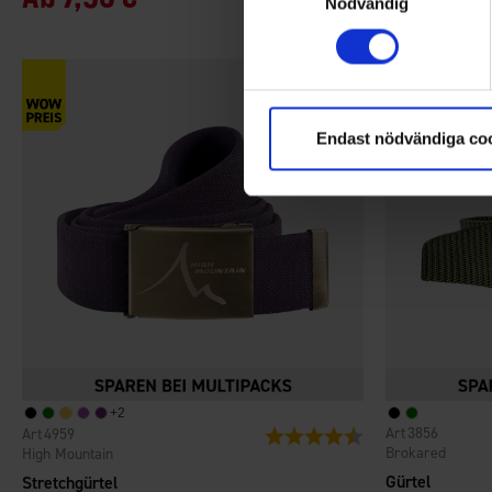
Nödvändig
Endast nödvändiga co
+
2
3856
4959
Bewertung:
4.4 von 5 Sternen
Brokared
High Mountain
Gürtel
Stretchgürtel