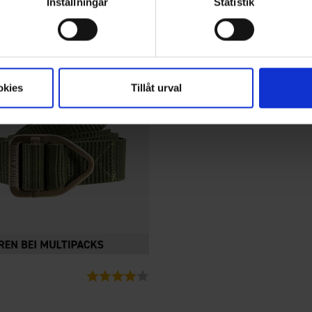
Inställningar
Statistik
okies
Tillåt urval
Bewertung:
4.0 von 5 Sternen