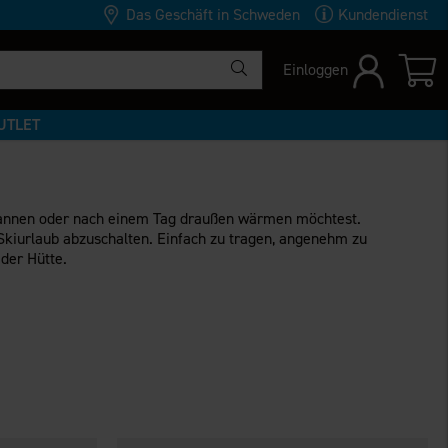
Das Geschäft in Schweden
Kundendienst
Einloggen
UTLET
tspannen oder nach einem Tag draußen wärmen möchtest.
 Skiurlaub abzuschalten. Einfach zu tragen, angenehm zu
der Hütte.