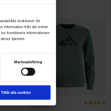
39 €
andahålla funktioner för
n information från din enhet
 tur kombinera informationen
deras tjänster.
Marknadsföring
Tillåt alla cookies
3576
Bewertung:
4.4
Bewertung:
4.7 von 5 Sternen
High Mountain