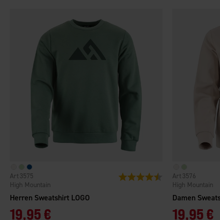
3575
3576
Bewertung:
4.5 von 5 Sternen
High Mountain
High Mountain
Herren Sweatshirt LOGO
Damen Sweats
19,95 €
19,95 €