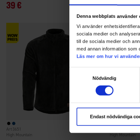
29 €
39 €
Denna webbplats använder 
Vi använder enhetsidentifierar
sociala medier och analysera 
till de sociala medier och a
med annan information som du 
Läs mer om hur vi använde
Samtyckesval
Nödvändig
Endast nödvändiga co
3651
3651
Bewertung:
4.4 von 5 Sternen
High Mountain
High Mountain