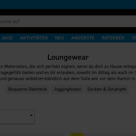
JAGD
AKTIVITÄTEN
NEU
ANGEBOTE
RATGEBER
O
Loungewear
en Materialien, die sich perfekt eignen, wenn du dich zu Hause en
ragegefühl bieten und es dir erlauben, sowohl im Alltag als auch im
und genauso selbstverständlich auf dem Sofa wie vor dem Kamin in 
Bequeme Oberteile
Jogginghosen
Socken & Strümpfe