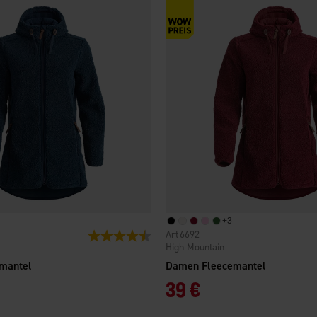
+
3
6692
Bewertung:
4.7 von 5 Sternen
High Mountain
mantel
Damen Fleecemantel
39 €