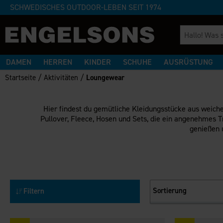
SCHWEDISCHES OUTDOOR-LEBEN SEIT 1974
DAMEN
HERREN
KINDER
SCHUHE
AUSRÜSTUNG
/
/
Startseite
Aktivitäten
Loungewear
Hier findest du gemütliche Kleidungsstücke aus weich
Pullover, Fleece, Hosen und Sets, die ein angenehmes T
genießen 
Sortierung
Filtern