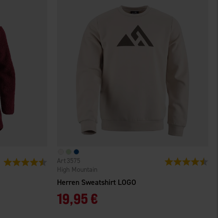
3575
Bewertung:
4.5
Bewertung:
4.7 von 5 Sternen
High Mountain
Herren Sweatshirt LOGO
19,95 €