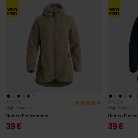
+
3
+
3
6692
6692
Bewertung:
4.7 von 5 Sternen
High Mountain
High Mountain
Damen Fleecemantel
Damen Fleece
39 €
39 €