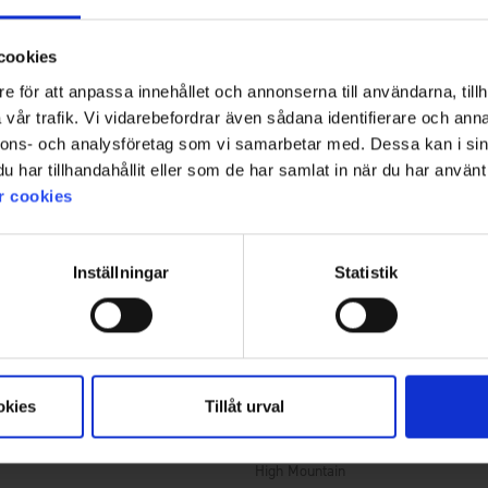
39 €
cookies
e för att anpassa innehållet och annonserna till användarna, tillh
vår trafik. Vi vidarebefordrar även sådana identifierare och anna
nnons- och analysföretag som vi samarbetar med. Dessa kan i sin
har tillhandahållit eller som de har samlat in när du har använt 
r cookies
Inställningar
Statistik
okies
Tillåt urval
+
3
Bewertung:
4.4 von 5 Sternen
6692
High Mountain