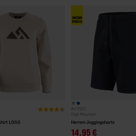
3522
Bewertung:
4.4 von 5 Sternen
High Mountain
hirt LOGO
Herren-Joggingshorts
14,95 €