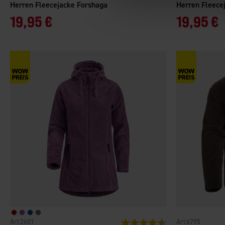
Herren Fleecejacke Forshaga
Herren Fleece
19,95 €
19,95 €
2601
6795
Bewertung:
4.3 von 5 Sternen