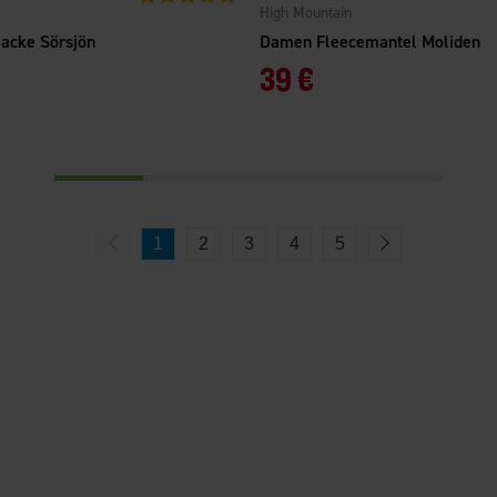
High Mountain
jacke Sörsjön
Damen Fleecemantel Moliden
39 €
1
2
3
4
5