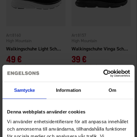
8160
8157
High Mountain
High Mountain
Walkingschuhe Light Schwarz
Walkingschuhe Vinga Schwarz
49 €
39 €
Bewertung:
4.6 von 5 Sternen
Bewertung:
4.3 von 5 Sternen
Samtycke
Information
Om
Denna webbplats använder cookies
Vi använder enhetsidentifierare för att anpassa innehållet
och annonserna till användarna, tillhandahålla funktioner
för sociala medier och analysera vår trafik. Vi