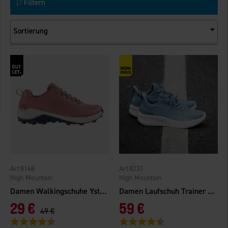
Filtern
Sortierung
8168
8231
High Mountain
High Mountain
Damen Walkingschuhe Ystad Rosa
Damen Laufschuh Trainer Hellblau
29 €
59 €
49 €
Bewertung:
4.2 von 5 Sternen
Bewertung:
4.3 von 5 Sternen