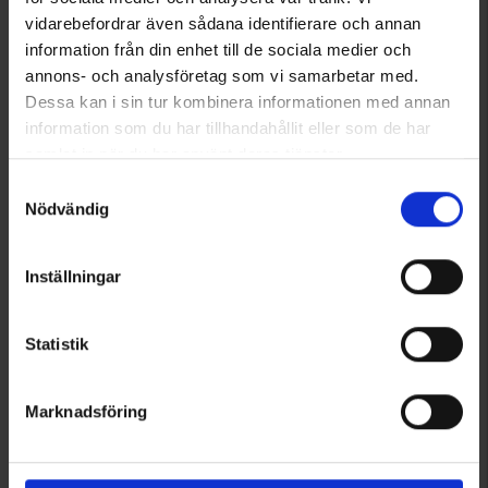
vidarebefordrar även sådana identifierare och annan
8254
8253
information från din enhet till de sociala medier och
High Mountain
High Mountain
annons- och analysföretag som vi samarbetar med.
Walkingschuhe Kullen Blau
Walkingschuhe Kullen Schwarz
Dessa kan i sin tur kombinera informationen med annan
49 €
49 €
information som du har tillhandahållit eller som de har
samlat in när du har använt deras tjänster.
Bewertung:
4.3 von 5 Sternen
Bewertung:
4.3 von 5 Sternen
Läs mer om hur vi använder cookies
Samtyckesval
Nödvändig
Inställningar
Statistik
Marknadsföring
8256
8210
High Mountain
High Mountain