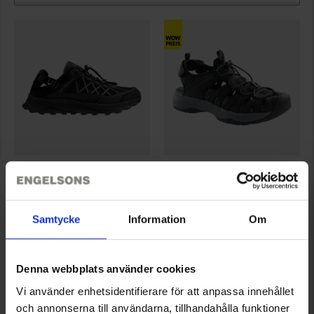
8164
6728
High Mountain
High Mountain
Wandersandale Römö
Sandalenschuh Skagen
Samtycke
Information
Om
45 €
39 €
Bewertung:
4.1 von 5 Sternen
Bewertung:
4.3 von 5 Sternen
Denna webbplats använder cookies
Angezeigt werden 1–2 von 2 Produkten
Vi använder enhetsidentifierare för att anpassa innehållet
och annonserna till användarna, tillhandahålla funktioner