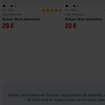
+
5
+
5
1426
Bewertung:
4.7 von 5 Sternen
1426
High Mountain
High Mountain
Damen Skort Adventure
Damen Skort Adventure
29 €
29 €
Kunden beschreiben die Taschen hauptsächlich als praktisch, 
die hohe Qualität. Einige nutzen sie für Kabel, Lad