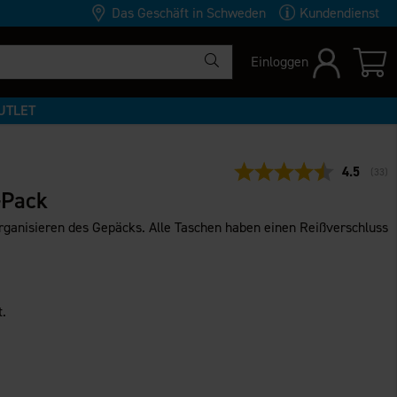
Das Geschäft in Schweden
Kundendienst
Einloggen
UTLET
Durchschn
4.5
(
abge
33
)
-Pack
ganisieren des Gepäcks. Alle Taschen haben einen Reißverschluss
t.