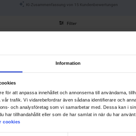
KI-Zusammenfassung von 15 Kundenbewertungen
Filter
Bewertung
Bilder
adegeräte, Kabel, Brillen und andere Dinge in Ihrem Computerrucksack ordentlich z
Information
cookies
e för att anpassa innehållet och annonserna till användarna, tillh
vår trafik. Vi vidarebefordrar även sådana identifierare och anna
nnons- och analysföretag som vi samarbetar med. Dessa kan i sin
har tillhandahållit eller som de har samlat in när du har använt 
r cookies