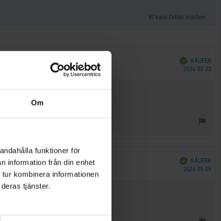
KI kann Fehler machen
Verifiziert
KÄUFER
Kau
2026-02-23
u verstauen.
Om
andahålla funktioner för
Verifiziert
KÄUFER
n information från din enhet
Kau
2026-05-05
 tur kombinera informationen
deras tjänster.