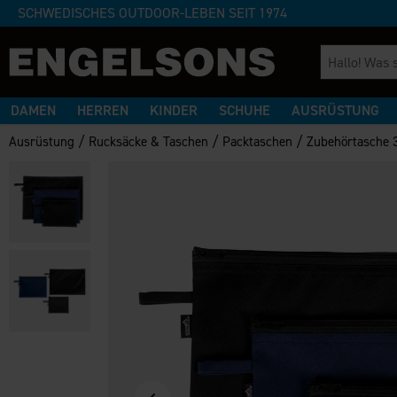
SCHWEDISCHES OUTDOOR-LEBEN SEIT 1974
DAMEN
HERREN
KINDER
SCHUHE
AUSRÜSTUNG
/
/
/
Ausrüstung
Rucksäcke & Taschen
Packtaschen
Zubehörtasche 