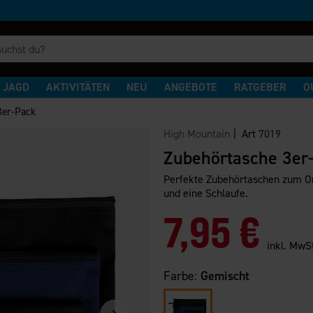
JAGD
AKTIVITÄTEN
NEU
ANGEBOTE
RATGEBER
O
3er-Pack
High Mountain
| Art
7019
Zubehörtasche 3er
Perfekte Zubehörtaschen zum Or
und eine Schlaufe.
7,95 €
inkl. MwS
Farbe:
Gemischt