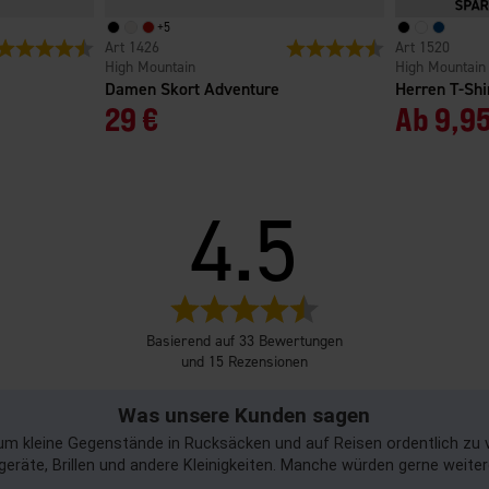
+
5
Bewertung:
4.7 von 5 Sternen
1426
Bewertung:
4.7 von 5 Sterne
1520
High Mountain
High Mountain
Damen Skort Adventure
Herren T-Sh
29 €
Ab
9,95
4.5
Bewertung:
4.5
Basierend auf 33 Bewertungen
von
und 15 Rezensionen
5
Sternen
Was unsere Kunden sagen
um kleine Gegenstände in Rucksäcken und auf Reisen ordentlich zu v
egeräte, Brillen und andere Kleinigkeiten. Manche würden gerne weite