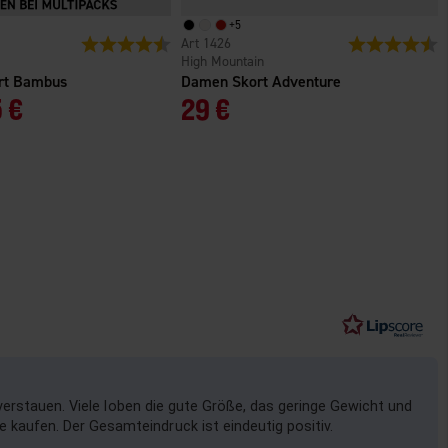
+
5
n
Bewertung:
4.4 von 5 Sternen
1426
Bewertung:
4
High Mountain
irt Bambus
Damen Skort Adventure
 €
29 €
erstauen. Viele loben die gute Größe, das geringe Gewicht und
re kaufen. Der Gesamteindruck ist eindeutig positiv.