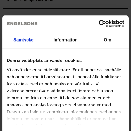
Enthält:
1 Wetzstahl (Stahllänge 20 cm/Gesamtlänge 33 cm)
Bewertungen
1 Häutemesser (Klingenlänge 15,5 cm/Gesamtlänge 30 cm)
1 Zerwirkmesser (Klingenlänge 17 cm/Gesamtlänge 31,5
cm)
Samtycke
Information
Om
1 Ausbeinmesser (Klingenlänge 16,5 cm/Gesamtlänge 30,5
Sie benötigen vielleicht auch
cm)
Denna webbplats använder cookies
Vi använder enhetsidentifierare för att anpassa innehållet
och annonserna till användarna, tillhandahålla funktioner
för sociala medier och analysera vår trafik. Vi
vidarebefordrar även sådana identifierare och annan
information från din enhet till de sociala medier och
annons- och analysföretag som vi samarbetar med.
Dessa kan i sin tur kombinera informationen med annan
Granberg Sleeve Covers 100
Granberg Disposable Aprons
information som du har tillhandahållit eller som de har
pcs
50 pcs
samlat in när du har använt deras tjänster.