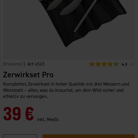
Brokared
| Art
6565
Durchschn
4.3
(
abge
23
)
Zerwirkset Pro
Komplettes Zerwirkset in hoher Qualität mit drei Messern und
Wetzstahl – alles, was du brauchst, um dein Wild sicher und
effektiv zu versorgen.
39 €
inkl. MwSt.