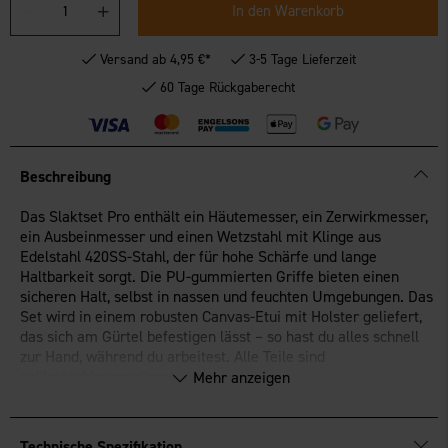
In den Warenkorb
Versand ab 4,95 €*
3-5 Tage Lieferzeit
60 Tage Rückgaberecht
Beschreibung
Das Slaktset Pro enthält ein Häutemesser, ein Zerwirkmesser,
ein Ausbeinmesser und einen Wetzstahl mit Klinge aus
Edelstahl 420SS-Stahl, der für hohe Schärfe und lange
Haltbarkeit sorgt. Die PU-gummierten Griffe bieten einen
sicheren Halt, selbst in nassen und feuchten Umgebungen. Das
Set wird in einem robusten Canvas-Etui mit Holster geliefert,
das sich am Gürtel befestigen lässt – so hast du alles schnell
zur Hand, während du arbeitest. Alle Teile sind
spülmaschinengeeignet.
Mehr anzeigen
Komplettes Set mit drei Messern und Wetzstahl
Klingen aus Edelstahl 420SS-Stahl
Technische Spezifikation
PU-gummierte Griffe für einen sicheren Halt