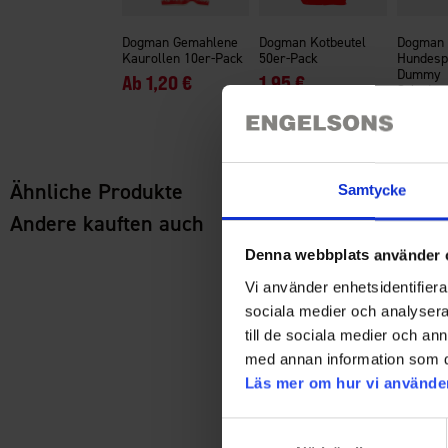
Dogman Gemahlene
Dogman Kotbeutel
Dogman
Kaurollen 10er-Pack
50er-Pack
Hundesp
Dummy
Ab
1,20 €
1,95 €
Schwimm
12 €
Ähnliche Produkte
Samtycke
Andere kauften auch
Denna webbplats använder 
Vi använder enhetsidentifierar
sociala medier och analysera 
till de sociala medier och a
med annan information som du 
Läs mer om hur vi använde
Samtyckesval