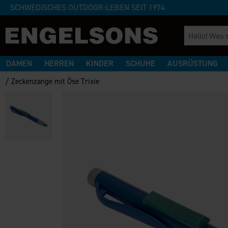
SCHWEDISCHES OUTDOOR-LEBEN SEIT 1974
DAMEN
HERREN
KINDER
SCHUHE
AUSRÜSTUNG
/
Zeckenzange mit Öse Trixie