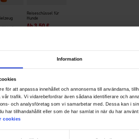
Reiseschüssel für
ielzeug
Hunde
Ab
3,50 €
fähig S
Information
cookies
e för att anpassa innehållet och annonserna till användarna, tillh
Für mehr Inspiration!
vår trafik. Vi vidarebefordrar även sådana identifierare och anna
Folgen Sie uns auf Instagram @engelsons_europe
nnons- och analysföretag som vi samarbetar med. Dessa kan i sin
har tillhandahållit eller som de har samlat in när du har använt 
r cookies