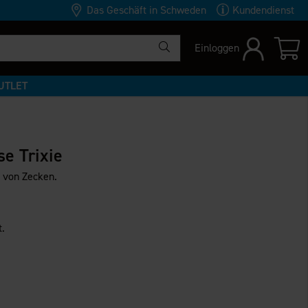
Das Geschäft in Schweden
Kundendienst
Einloggen
UTLET
e Trixie
g von Zecken.
t.