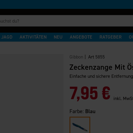
JAGD
AKTIVITÄTEN
NEU
ANGEBOTE
RATGEBER
O
Gibbon
| Art
5855
Zeckenzange Mit Ös
Einfache und sichere Entfernun
7,95 €
inkl. MwS
Farbe:
Blau