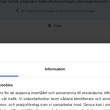
rrige Gefühl. Insgesamt fallen die Bewertungen überwiegend positiv 
KI-Zusammenfassung von 56 Kundenbewertungen
Filter
ewertung
Bilder
Größentre
handschuhe anderweitig verwenden kann. Ich trage normalerweise Größe 10, habe mi
andschuhen darunter. Ideal zum Radfahren im Winter oder einfach für draußen :)
Information
cookies
e för att anpassa innehållet och annonserna till användarna, tillh
vår trafik. Vi vidarebefordrar även sådana identifierare och anna
nnons- och analysföretag som vi samarbetar med. Dessa kan i sin