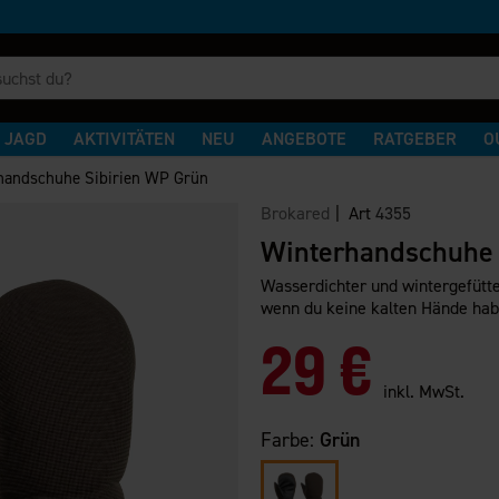
JAGD
AKTIVITÄTEN
NEU
ANGEBOTE
RATGEBER
O
handschuhe Sibirien WP Grün
Brokared
| Art
4355
Winterhandschuhe 
Wasserdichter und wintergefüt
wenn du keine kalten Hände hab
29 €
inkl. MwSt.
Farbe:
Grün