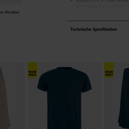
Wasserdicht mit wärmende
Großzügige Passform zur 
Griffige Handfläche und Si
pe Wendbar
Fluorfreie Imprägnierung
BION
Technische Spezifikation