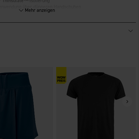
r
Thinsulate™
-Isolierung
Verwendung über dünneren Handschuhen
Mehr anzeigen
cherheitsschlaufe am Handgelenk
IC-FINISH® ECO.