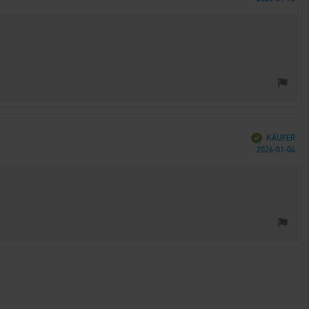
Verifiziert
KÄUFER
Kau
2026-01-04