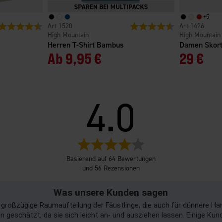
+
5
Bewertung:
4.7 von 5 Sternen
1520
Bewertung:
4.4 von 5 Sterne
1426
High Mountain
High Mountain
Herren T-Shirt Bambus
Damen Skort
Ab
9,95 €
29 €
4.0
Bewertung:
4.0
Basierend auf 64 Bewertungen
von
und 56 Rezensionen
5
Sternen
Was unsere Kunden sagen
großzügige Raumaufteilung der Fäustlinge, die auch für dünnere Han
n geschätzt, da sie sich leicht an- und ausziehen lassen. Einige 