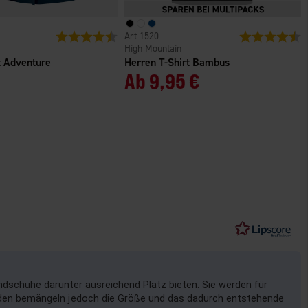
n
Bewertung:
4.7 von 5 Sternen
1520
Bewertung:
4
High Mountain
 Adventure
Herren T-Shirt Bambus
Ab
9,95 €
dschuhe darunter ausreichend Platz bieten. Sie werden für
Kunden bemängeln jedoch die Größe und das dadurch entstehende