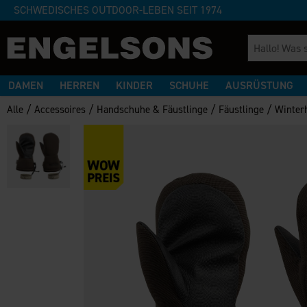
SCHWEDISCHES OUTDOOR-LEBEN SEIT 1974
DAMEN
HERREN
KINDER
SCHUHE
AUSRÜSTUNG
/
/
/
/
Alle
Accessoires
Handschuhe & Fäustlinge
Fäustlinge
Winter