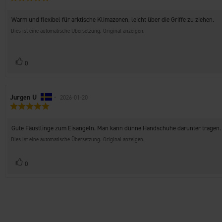
5.0
Rezension:
von
Rezensionstext:
Warm und flexibel für arktische Klimazonen, leicht über die Griffe zu ziehen.
5
Sternen
Dies ist eine automatische Übersetzung. Original anzeigen.
Stimme
Bewertung(en)
0
zu
Autor
Jurgen U
•
Bewertungsdatum:
2026-01-20
Bewertung:
der
5.0
Rezension:
von
Rezensionstext:
Gute Fäustlinge zum Eisangeln. Man kann dünne Handschuhe darunter tragen.
5
Sternen
Dies ist eine automatische Übersetzung. Original anzeigen.
Stimme
Bewertung(en)
0
zu