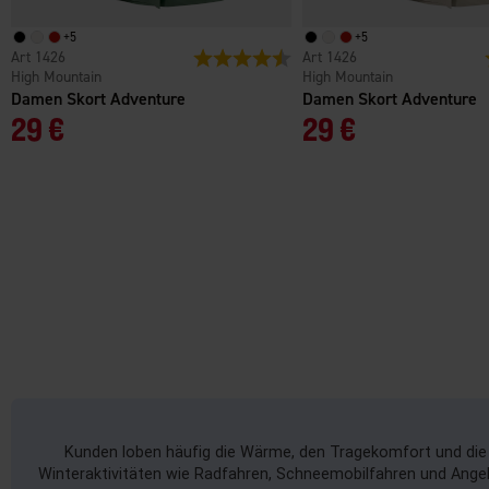
+
5
+
5
1426
Bewertung:
4.7 von 5 Sternen
1426
High Mountain
High Mountain
Damen Skort Adventure
Damen Skort Adventure
29 €
29 €
Kunden loben häufig die Wärme, den Tragekomfort und die 
Winteraktivitäten wie Radfahren, Schneemobilfahren und Angel