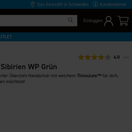
Das Geschäft in Schweden
Kundendienst
Einloggen
UTLET
Durchschn
4.0
(
abge
64
)
Sibirien WP Grün
terter Überzieh-Handschuh mit weichem
Thinsulate™
für dich,
en möchtest!