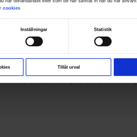
har tillhandahållit eller som de har samlat in när du har använt 
s man problemlos einen dünnen zusätzlichen
r cookies
Inställningar
Statistik
okies
Tillåt urval
a er sich leicht an- und ausziehen lässt und gut wärmt. Man kann dünnere Fäustling