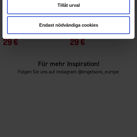
Tillåt urval
+
5
+
5
1426
Bewertung:
4.7 von 5 Sternen
1426
Bewertung:
4
Endast nödvändiga cookies
High Mountain
High Mountain
Damen Skort Adventure
Damen Skort Adventure
29 €
29 €
Für mehr Inspiration!
Folgen Sie uns auf Instagram @engelsons_europe