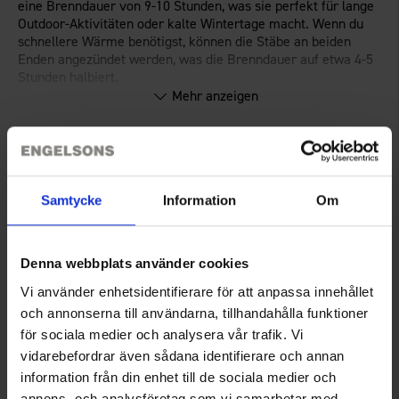
eine Brenndauer von 9-10 Stunden, was sie perfekt für lange
Outdoor-Aktivitäten oder kalte Wintertage macht. Wenn du
schnellere Wärme benötigst, können die Stäbe an beiden
Enden angezündet werden, was die Brenndauer auf etwa 4-5
Stunden halbiert.
Mehr anzeigen
Die einfache Handhabung der Kohlenstäbe macht sie zu einer
ausgezeichneten Wahl für Outdoor-Aktivitäten, Jagd und
andere Sportarten oder einfach, um die Hände in den kältesten
Momenten warm zu halten. Packe diese Stäbe ein, um
Technische Spezifikation
sicherzustellen, dass du immer eine zuverlässige Wärmequelle
zur Hand hast.
Samtycke
Information
Om
Bewertungen
Denna webbplats använder cookies
Sie benötigen vielleicht auch
Vi använder enhetsidentifierare för att anpassa innehållet
och annonserna till användarna, tillhandahålla funktioner
för sociala medier och analysera vår trafik. Vi
vidarebefordrar även sådana identifierare och annan
information från din enhet till de sociala medier och
annons- och analysföretag som vi samarbetar med.