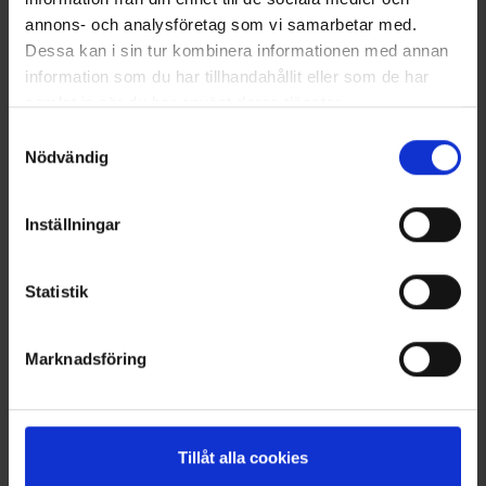
annons- och analysföretag som vi samarbetar med.
Dessa kan i sin tur kombinera informationen med annan
information som du har tillhandahållit eller som de har
samlat in när du har använt deras tjänster.
Läs mer om hur vi använder cookies
Samtyckesval
Nödvändig
Knöchelsocken Coolmax®
OrganoTex ShoeCare Cleaner
Inställningar
Ab
3,50 €
13 €
Statistik
Ähnliche Produkte
Andere kauften auch
Marknadsföring
Tillåt alla cookies