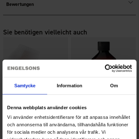
Bewertungen
Sie benötigen vielleicht auch
Samtycke
Information
Om
Denna webbplats använder cookies
Knöchelsocken Baumwolle
OrganoTex ShoeCare Cleaner
Ab
2,95 €
13 €
Vi använder enhetsidentifierare för att anpassa innehållet
och annonserna till användarna, tillhandahålla funktioner
för sociala medier och analysera vår trafik. Vi
Ähnliche Produkte