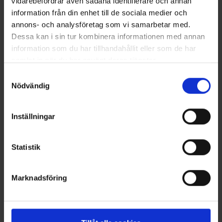
vidarebefordrar även sådana identifierare och annan
information från din enhet till de sociala medier och
annons- och analysföretag som vi samarbetar med.
Dessa kan i sin tur kombinera informationen med annan
information som du har tillhandahållit eller som de har
samlat in när du har använt deras tjänster.
Läs mer om hur vi använder cookies
Samtyckesval
Nödvändig
Inställningar
4700
Bewertung:
4.4 von 5 Sternen
8101
Bewertung:
3
High Mountain
High Mountain
Walkingschuhe Trek 2 WP
Walkingschuhe Ultra 1 WP
Schwarz
Schwarz
Statistik
69 €
69 €
Marknadsföring
Andere kauften auch