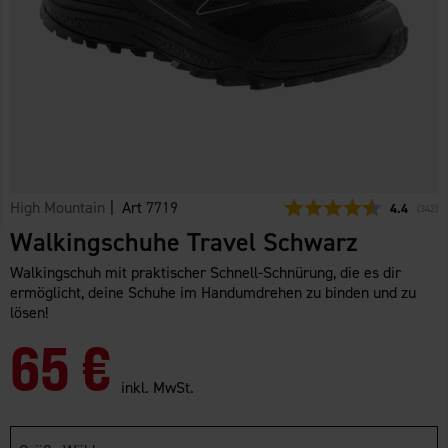
High Mountain
| Art
7719
Durchschni
4.4
(
abgeg
342
)
Walkingschuhe Travel Schwarz
Walkingschuh mit praktischer Schnell-Schnürung, die es dir
ermöglicht, deine Schuhe im Handumdrehen zu binden und zu
lösen!
65 €
inkl. MwSt.