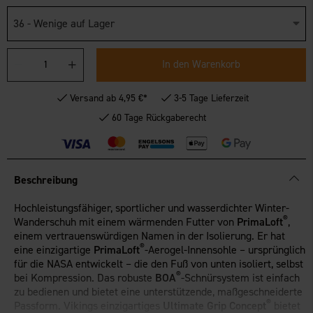
36 - Wenige auf Lager
In den Warenkorb
Versand ab 4,95 €*
3-5 Tage Lieferzeit
60 Tage Rückgaberecht
Beschreibung
Hochleistungsfähiger, sportlicher und wasserdichter Winter-
®
Wanderschuh mit einem wärmenden Futter von
PrimaLoft
,
einem vertrauenswürdigen Namen in der Isolierung. Er hat
®
eine einzigartige
PrimaLoft
-Aerogel-Innensohle – ursprünglich
für die NASA entwickelt – die den Fuß von unten isoliert, selbst
®
bei Kompression. Das robuste
BOA
-Schnürsystem ist einfach
zu bedienen und bietet eine unterstützende, maßgeschneiderte
®
Passform. Vikings einzigartiges
Ultimate Grip Concept
bietet