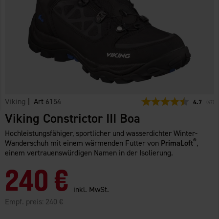
Viking
| Art
6154
Durchschn
4.7
(
abge
47
)
Viking Constrictor III Boa
Hochleistungsfähiger, sportlicher und wasserdichter Winter-
®
Wanderschuh mit einem wärmenden Futter von
PrimaLoft
,
einem vertrauenswürdigen Namen in der Isolierung.
240 €
inkl. MwSt.
Empf. preis:
240 €