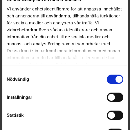
Vi använder enhetsidentifierare för att anpassa innehållet
och annonserna till användarna, tillhandahålla funktioner
för sociala medier och analysera vår trafik. Vi
Expeditionssocken Halbhöhe
OrganoTex ShoeCare Cleaner
vidarebefordrar även sådana identifierare och annan
Merinowolle
13 €
Ab
14,95 €
information från din enhet till de sociala medier och
annons- och analysföretag som vi samarbetar med.
Dessa kan i sin tur kombinera informationen med annan
Ähnliche Produkte
information som du har tillhandahållit eller som de har
samlat in när du har använt deras tjänster.
Läs mer om hur vi använder cookies
Samtyckesval
Nödvändig
Inställningar
Statistik
8006
Bewertung:
4.5 von 5 Sternen
8198
Bewertung:
4