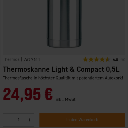
Thermos
| Art
7611
Durchschn
4.8
(
abge
56
)
Thermoskanne Light & Compact 0,5L
Thermosflasche in höchster Qualität mit patentiertem Autokork!
24,95 €
inkl. MwSt.
In den Warenkorb