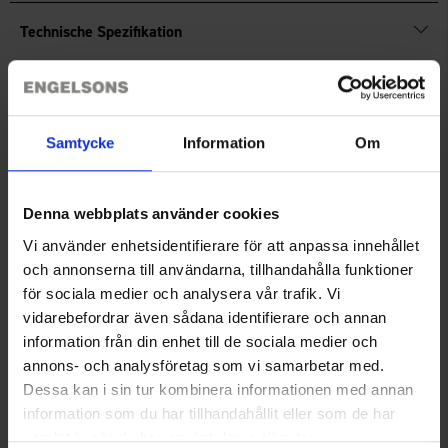
Technische Spezifikation
Bewertungen
Samtycke
Information
Om
Sie benötigen vielleicht auch
Denna webbplats använder cookies
Vi använder enhetsidentifierare för att anpassa innehållet
och annonserna till användarna, tillhandahålla funktioner
för sociala medier och analysera vår trafik. Vi
vidarebefordrar även sådana identifierare och annan
information från din enhet till de sociala medier och
annons- och analysföretag som vi samarbetar med.
Dessa kan i sin tur kombinera informationen med annan
information som du har tillhandahållit eller som de har
Grillspieß niHolzgriff
Sitzunterlage
samlat in när du har använt deras tjänster.