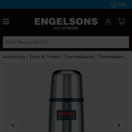
FAQ
AUS SCHWEDEN
/
/
/
Ausrüstung
Essen & Trinken
Thermosflasche
Thermoskanne Light & Compact 0,5L