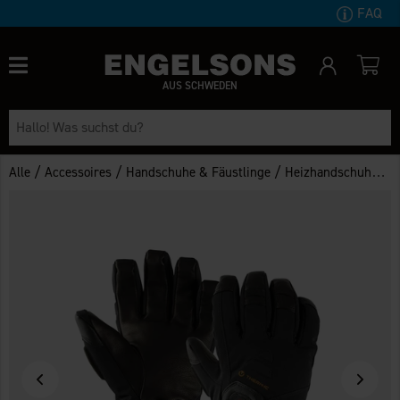
FAQ
AUS SCHWEDEN
/
/
/
/
Alle
Accessoires
Handschuhe & Fäustlinge
Heizhandschuhe
T