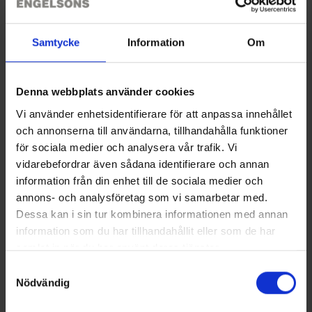
Drei Wärmestufen für gleichmäßige, sanfte
Wärmeverteilung
Ultraleichte Lithium-Ionen-Batterie, die bis zu 10 Stunden
Samtycke
Information
Om
Wärme liefert
Sie benötigen vielleicht auch
Die Wärme verteilt sich 360° um die Finger und den
Handrücken
Denna webbplats använder cookies
Membran 10K/10K: undurchlässig für Nässe und gute
Atmungsaktivität
Vi använder enhetsidentifierare för att anpassa innehållet
Kompatible Tasche für zwei Batterien, verdoppelt die
och annonserna till användarna, tillhandahålla funktioner
Heizzeit
för sociala medier och analysera vår trafik. Vi
Rippstrickbündchen
Sicherheitsriemen, um den Handschuh nicht zu verlieren
vidarebefordrar även sådana identifierare och annan
Dünne Ärmel für bessere Passform mit Jacken
information från din enhet till de sociala medier och
Kordelzug
annons- och analysföretag som vi samarbetar med.
Dessa kan i sin tur kombinera informationen med annan
Mütze
Autoladegerät 12-24V 2xUSB
information som du har tillhandahållit eller som de har
Größe Herren:
4,95 €
A (2,4A+2,4A) schwarz
samlat in när du har använt deras tjänster.
8=S
13 €
Läs mer om hur vi använder cookies
8,5=M
Samtyckesval
9=L
Nödvändig
9,5=XL
Ähnliche Produkte
10=XXL