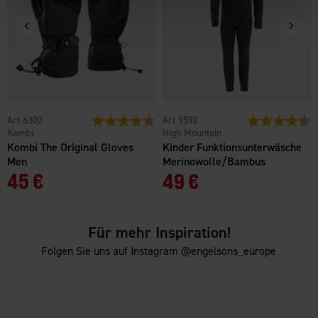
6302
Bewertung:
4.1 von 5 Sternen
1592
Bewertung:
4
Kombi
High Mountain
Kombi The Original Gloves
Kinder Funktionsunterwäsche
Men
Merinowolle/Bambus
45 €
49 €
Für mehr Inspiration!
Folgen Sie uns auf Instagram @engelsons_europe