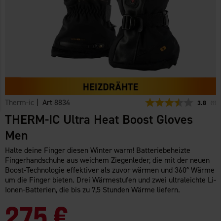
Therm-ic
| Art
8834
Durchsch
3.8
(
abg
9
)
THERM-IC Ultra Heat Boost Gloves
Men
Halte deine Finger diesen Winter warm! Batteriebeheizte
Fingerhandschuhe aus weichem Ziegenleder, die mit der neuen
Boost-Technologie effektiver als zuvor wärmen und 360° Wärme
um die Finger bieten. Drei Wärmestufen und zwei ultraleichte Li-
Ionen-Batterien, die bis zu 7,5 Stunden Wärme liefern.
275 €