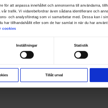
e för att anpassa innehållet och annonserna till användarna, tillh
+
5
vår trafik. Vi vidarebefordrar även sådana identifierare och anna
Bewertung:
4.7 von 5 Sternen
1426
Bewertung:
4.7 von 5 Sterne
1520
nnons- och analysföretag som vi samarbetar med. Dessa kan i sin
High Mountain
High Mountain
har tillhandahållit eller som de har samlat in när du har använt 
Damen Skort Adventure
Herren T-Sh
29 €
Ab
9,95
r cookies
Inställningar
Statistik
Für mehr Inspiration!
Folgen Sie uns auf Instagram @engelsons_europe
okies
Tillåt urval