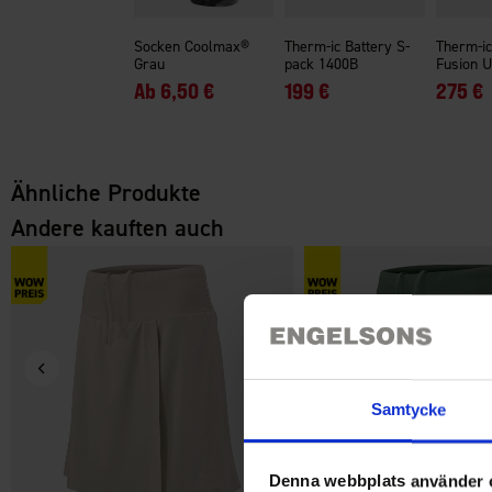
Socken Coolmax®
Therm-ic Battery S-
Therm-ic
Grau
pack 1400B
Fusion U
Ab
6,50 €
199 €
275 €
Ähnliche Produkte
Andere kauften auch
Samtycke
Denna webbplats använder 