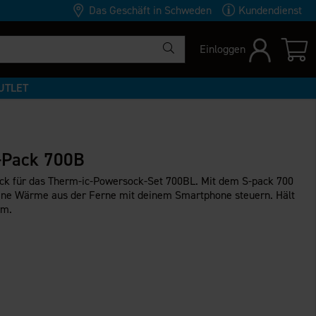
Das Geschäft in Schweden
Kundendienst
Einloggen
UTLET
S-Pack 700B
pack für das Therm-ic-Powersock-Set 700BL. Mit dem S-pack 700
eine Wärme aus der Ferne mit deinem Smartphone steuern. Hält
rm.