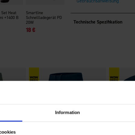
Gebrauchsanweisung
 Set Heat
Smartline
ni +1400 B
Schnellladegerät PD
Technische Spezifikation
20W
18 €
Information
cookies