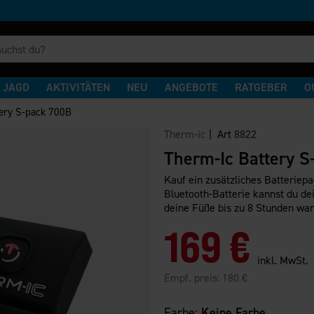
JAGD
AKTIVITÄTEN
NEU
ANGEBOTE
RATGEBER
O
ery S-pack 700B
Therm-ic
| Art
8822
Therm-Ic Battery 
Kauf ein zusätzliches Batterie
Bluetooth-Batterie kannst du d
deine Füße bis zu 8 Stunden wa
169 €
inkl. MwSt.
Empf. preis:
180 €
Farbe:
Keine Farbe