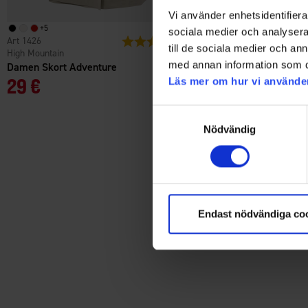
Vi använder enhetsidentifierar
+
5
+
5
sociala medier och analysera 
1426
Bewertung:
4.7 von 5 Sternen
1426
till de sociala medier och a
High Mountain
High Mountain
med annan information som du 
Damen Skort Adventure
Damen Skort Adventure
29 €
29 €
Läs mer om hur vi använde
Samtyckesval
Nödvändig
Endast nödvändiga co