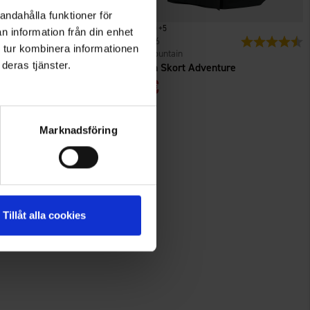
andahålla funktioner för
+
5
n information från din enhet
n
Bewertung:
4.4 von 5 Sternen
1426
Bewertung:
4
 tur kombinera informationen
High Mountain
deras tjänster.
irt Bambus
Damen Skort Adventure
 €
29 €
Marknadsföring
Tillåt alla cookies