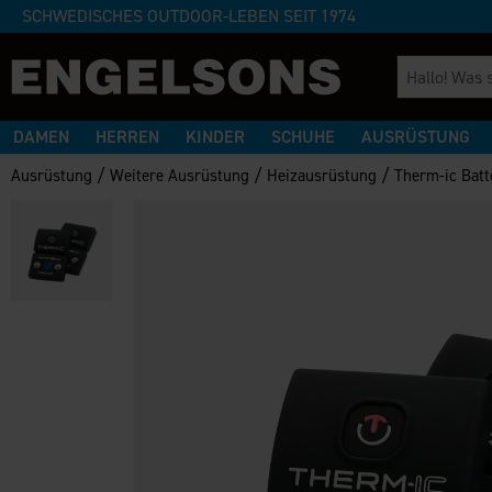
SCHWEDISCHES OUTDOOR-LEBEN SEIT 1974
DAMEN
HERREN
KINDER
SCHUHE
AUSRÜSTUNG
/
/
/
Ausrüstung
Weitere Ausrüstung
Heizausrüstung
Therm-ic Batt