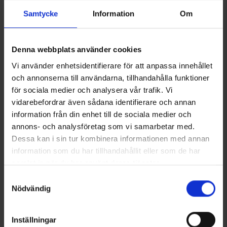
Samtycke
Information
Om
Denna webbplats använder cookies
Vi använder enhetsidentifierare för att anpassa innehållet
och annonserna till användarna, tillhandahålla funktioner
för sociala medier och analysera vår trafik. Vi
vidarebefordrar även sådana identifierare och annan
Multifunktionstuch Fleece
Socken Coolmax® Grau
Ab
2,95 €
Ab
6,50 €
information från din enhet till de sociala medier och
annons- och analysföretag som vi samarbetar med.
Dessa kan i sin tur kombinera informationen med annan
Ähnliche Produkte
information som du har tillhandahållit eller som de har
Andere kauften auch
samlat in när du har använt deras tjänster.
Läs mer om hur vi använder cookies
Samtyckesval
Nödvändig
Inställningar