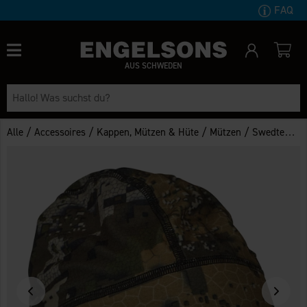
FAQ
AUS SCHWEDEN
/
/
/
/
Alle
Accessoires
Kappen, Mützen & Hüte
Mützen
Swedteam Mütze Veil