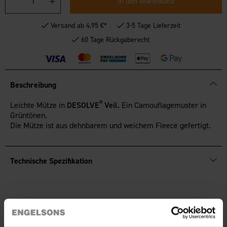
In den Warenkorb
Versand ab 4,95 €*
3-5 Tage Lieferzeit
60 Tage Rückgaberecht
Beschreibung
®
Leichte Mütze in
DESOLVE
Veil.
Ein Camouflagemuster in
Grüntönen.
Die Mütze ist aus dehnbarem und weichem Fleece gefertigt.
Technische Spezifikation
Sie benötigen vielleicht auch