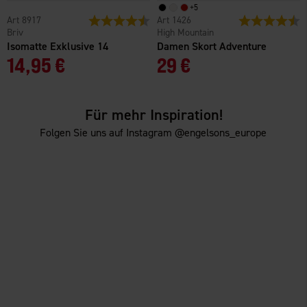
+
5
8917
Bewertung:
4.4 von 5 Sternen
1426
Bewertung:
4
Briv
High Mountain
Isomatte Exklusive 14
Damen Skort Adventure
14,95 €
29 €
Für mehr Inspiration!
Folgen Sie uns auf Instagram @engelsons_europe