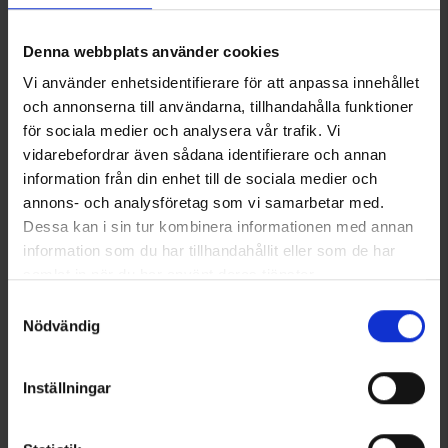
Denna webbplats använder cookies
Vi använder enhetsidentifierare för att anpassa innehållet
och annonserna till användarna, tillhandahålla funktioner
för sociala medier och analysera vår trafik. Vi
vidarebefordrar även sådana identifierare och annan
information från din enhet till de sociala medier och
annons- och analysföretag som vi samarbetar med.
Dessa kan i sin tur kombinera informationen med annan
Reflex Geschirr Erwachsener
Pilzmesser
Ab
5,95 €
Ab
4,95 €
information som du har tillhandahållit eller som de har
samlat in när du har använt deras tjänster.
Läs mer om hur vi använder cookies
Ähnliche Produkte
Samtyckesval
Nödvändig
Inställningar