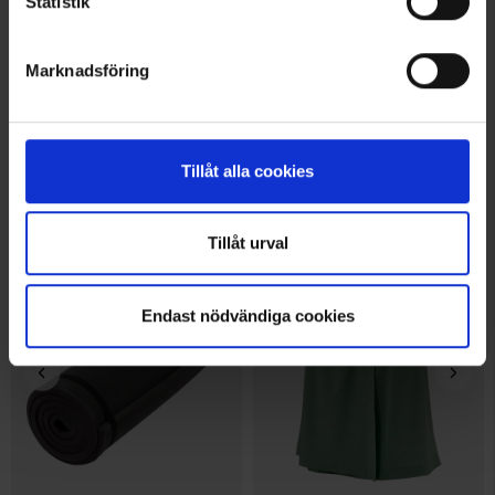
Statistik
Marknadsföring
7291
7292
Speras
Speras
Speras B6 Stirnlampe
Speras B47S-1 Stirnlampe
Tillåt alla cookies
19,95 €
29 €
Andere kauften auch
Tillåt urval
Endast nödvändiga cookies