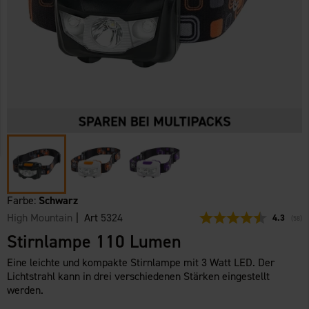
Farbe:
Schwarz
High Mountain
| Art
5324
Durchschn
4.3
(
abge
58
)
Stirnlampe 110 Lumen
Eine leichte und kompakte Stirnlampe mit 3 Watt LED. Der
Lichtstrahl kann in drei verschiedenen Stärken eingestellt
werden.