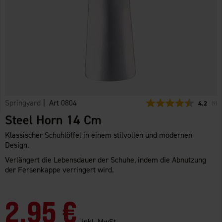
Springyard
| Art
0804
Durchsch
4.2
(
abg
9
)
Steel Horn 14 Cm
Klassischer Schuhlöffel in einem stilvollen und modernen
Design.
Verlängert die Lebensdauer der Schuhe, indem die Abnutzung
der Fersenkappe verringert wird.
2,95 €
inkl. MwSt.