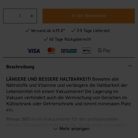
In den Warenkorb
Versand ab 4,95 €*
3-5 Tage Lieferzeit
60 Tage Rückgaberecht
Beschreibung
LÄNGERE UND BESSERE HALTBARKEIT!
Bewahre alle
Nährstoffe und Vitamine und verlängere die Haltbarkeit der
Lebensmittel mit einem Vakuumierer! Die Lagerung im
Vakuum verhindert auch die Vermischung von Gerüchen im
Kühlschrank oder Gefrierschrank und nimmt minimalen Platz
ein.
Provac 360
ist ein Vakuumierer für den professionellen
Einsatz. Geeignet für Schlachthöfe, Profiküchen und andere
Mehr anzeigen
Lebensmittelproduktionsanlagen. Das Ergebnis sind
vakuumverpackte Lebensmittel, die bereit für den Verkauf