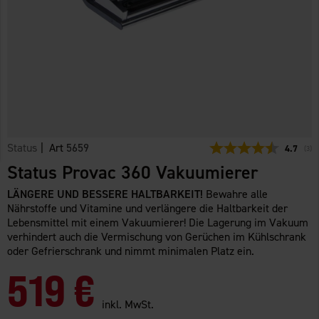
Status
| Art
5659
Durchsch
4.7
(
abg
3
)
Status Provac 360 Vakuumierer
LÄNGERE UND BESSERE HALTBARKEIT!
Bewahre alle
Nährstoffe und Vitamine und verlängere die Haltbarkeit der
Lebensmittel mit einem Vakuumierer! Die Lagerung im Vakuum
verhindert auch die Vermischung von Gerüchen im Kühlschrank
oder Gefrierschrank und nimmt minimalen Platz ein.
519 €
inkl. MwSt.