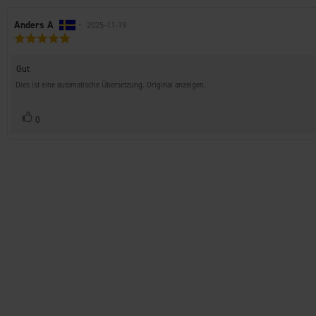
Autor
Anders A
•
Bewertungsdatum:
2025-11-19
Bewertung:
der
5.0
Rezension:
von
Rezensionstext:
Gut
5
Sternen
Dies ist eine automatische Übersetzung. Original anzeigen.
Stimme
Bewertung(en)
0
zu