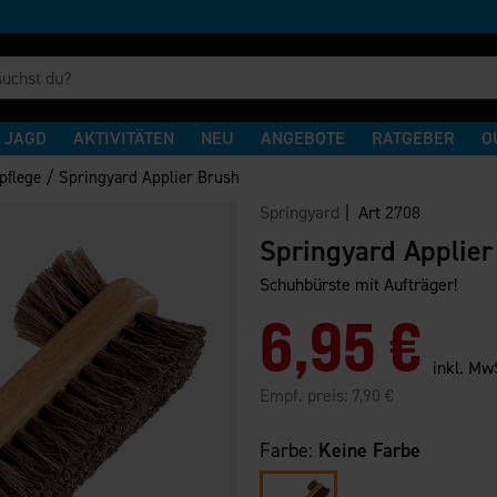
JAGD
AKTIVITÄTEN
NEU
ANGEBOTE
RATGEBER
O
/
pflege
Springyard Applier Brush
Springyard
| Art
2708
Springyard Applier
Schuhbürste mit Aufträger!
6,95 €
inkl. Mw
Empf. preis:
7,90 €
Farbe:
Keine Farbe