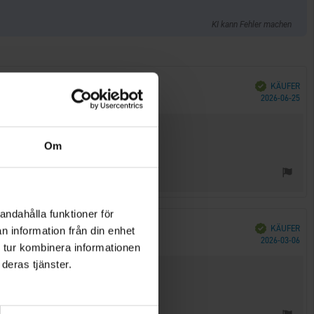
KI kann Fehler machen
Verifiziert
KÄUFER
Kau
2026-06-25
Om
andahålla funktioner för
Verifiziert
KÄUFER
n information från din enhet
Kau
2026-03-06
 tur kombinera informationen
deras tjänster.