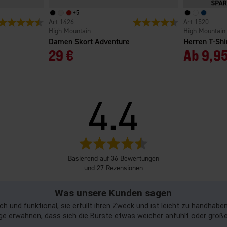
+
5
Bewertung:
4.7 von 5 Sternen
1426
Bewertung:
4.7 von 5 Sterne
1520
High Mountain
High Mountain
Damen Skort Adventure
Herren T-Sh
29 €
Ab
9,95
4.4
Bewertung:
4.4
Basierend auf 36 Bewertungen
von
und 27 Rezensionen
5
Sternen
Was unsere Kunden sagen
h und funktional, sie erfüllt ihren Zweck und ist leicht zu handha
ige erwähnen, dass sich die Bürste etwas weicher anfühlt oder größer 