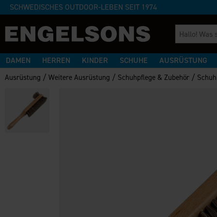
SCHWEDISCHES OUTDOOR-LEBEN SEIT 1974
DAMEN
HERREN
KINDER
SCHUHE
AUSRÜSTUNG
/
/
/
Ausrüstung
Weitere Ausrüstung
Schuhpflege & Zubehör
Schuh