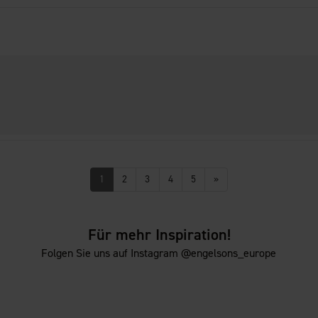
1
2
3
4
5
»
Für mehr Inspiration!
Folgen Sie uns auf Instagram @engelsons_europe