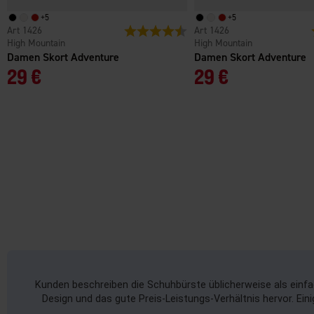
+
5
+
5
1426
Bewertung:
4.7 von 5 Sternen
1426
High Mountain
High Mountain
Damen Skort Adventure
Damen Skort Adventure
29 €
29 €
Kunden beschreiben die Schuhbürste üblicherweise als einfac
Design und das gute Preis-Leistungs-Verhältnis hervor. Ein