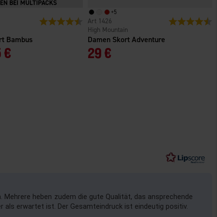
+
5
n
Bewertung:
4.4 von 5 Sternen
1426
Bewertung:
4
High Mountain
irt Bambus
Damen Skort Adventure
 €
29 €
ben. Mehrere heben zudem die gute Qualität, das ansprechende
als erwartet ist. Der Gesamteindruck ist eindeutig positiv.