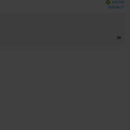
Verifiziert
KÄUFER
Kau
2025-06-27