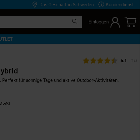
Das Geschäft in Schweden
Kundendienst
Einloggen
UTLET
Durchschn
4.1
(
abge
14
)
Hybrid
. Perfekt für sonnige Tage und aktive Outdoor-Aktivitäten.
 MwSt.