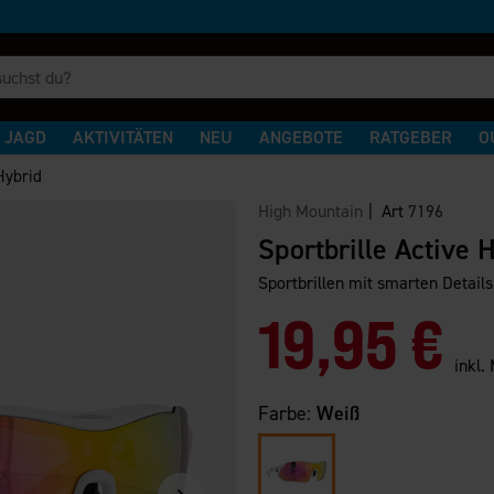
JAGD
AKTIVITÄTEN
NEU
ANGEBOTE
RATGEBER
O
Hybrid
High Mountain
| Art
7196
Sportbrille Active 
Sportbrillen mit smarten Details
19,95 €
inkl.
Farbe:
Weiß