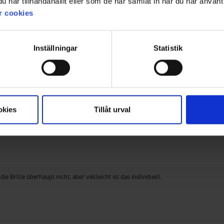
har tillhandahållit eller som de har samlat in när du har använt 
r cookies
Filter
Bewertung
Bilder
Inställningar
Statistik
 wirklich nicht, was sich jemand dabei gedacht hat.
okies
Tillåt urval
 Brille überhaupt nicht, aber vielleicht ist das individuell.