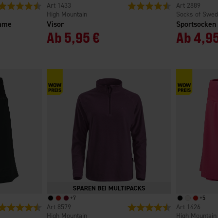
Bewertung:
4.2 von 5 Sternen
1433
Bewertung:
4.6 von 5 Sterne
2889
High Mountain
Socks of Swe
rame
Visor
Sportsocken
Ab
5,95 €
Ab
4,95
+
7
+
5
Bewertung:
4.7 von 5 Sternen
8579
Bewertung:
4.6 von 5 Sterne
1426
High Mountain
High Mountain