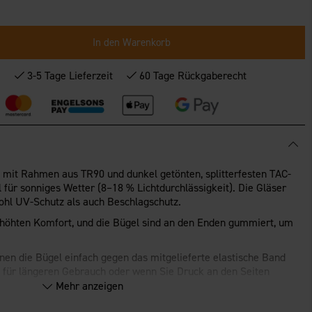
In den Warenkorb
*
3-5 Tage Lieferzeit
60 Tage Rückgaberecht
e mit Rahmen aus TR90 und dunkel getönten, splitterfesten TAC-
l für sonniges Wetter (8–18 % Lichtdurchlässigkeit). Die Gläser
wohl UV-Schutz als auch Beschlagschutz.
rhöhten Komfort, und die Bügel sind an den Enden gummiert, um
önnen die Bügel einfach gegen das mitgelieferte elastische Band
 für längeren Gebrauch oder wenn Sie Druck an den Seiten
Mehr anzeigen
und Schutzetui geliefert. CE-zertifiziert nach Norm EN ISO12312-1.