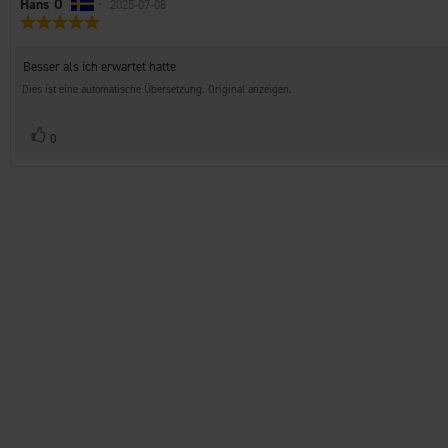
Autor
Hans O
•
Bewertungsdatum:
2025-07-08
Bewertung:
der
5.0
Rezension:
von
Rezensionstext:
Besser als ich erwartet hatte
5
Sternen
Dies ist eine automatische Übersetzung. Original anzeigen.
Stimme
Bewertung(en)
0
zu