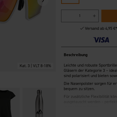
Versand ab 4,95 €
Beschreibung
Leichte und robuste Sportbrill
Kat. 3 | VLT 8-18%
Gläsern der Kategorie 3 – idea
sind polarisiert und bieten so
Die Nasenpolster sorgen für e
bequem zu sitzen.
Für zusätzliche Flexibilität k
ausgetauscht werden – perfekt
vermeiden möchten.
Wird mit Putztuch, Packbeutel 