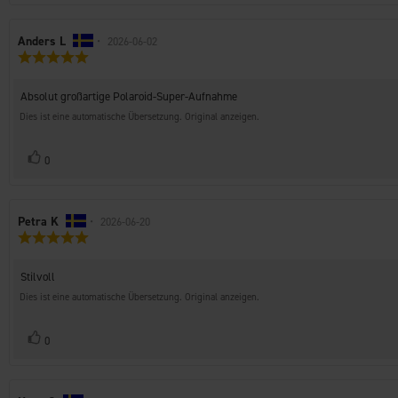
Autor
Anders L
•
Bewertungsdatum:
2026-06-02
Bewertung:
der
5.0
Rezension:
von
Rezensionstext:
Absolut großartige Polaroid-Super-Aufnahme
5
Sternen
Dies ist eine automatische Übersetzung. Original anzeigen.
Stimme
Bewertung(en)
0
zu
Autor
Petra K
•
Bewertungsdatum:
2026-06-20
Bewertung:
der
5.0
Rezension:
von
Rezensionstext:
Stilvoll
5
Sternen
Dies ist eine automatische Übersetzung. Original anzeigen.
Stimme
Bewertung(en)
0
zu