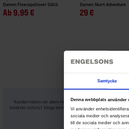
Damen Fleecepullover Gällö
Damen Skort Adventure
Ab
9,95 €
29 €
Samtycke
Denna webbplats använder 
Kunden heben vor allem hervor, dass die Brille stylisch, pre
Insekten schützt. Einige bemängeln jedoch den zu großen Nasen
Vi använder enhetsidentifierar
sociala medier och analysera 
till de sociala medier och a