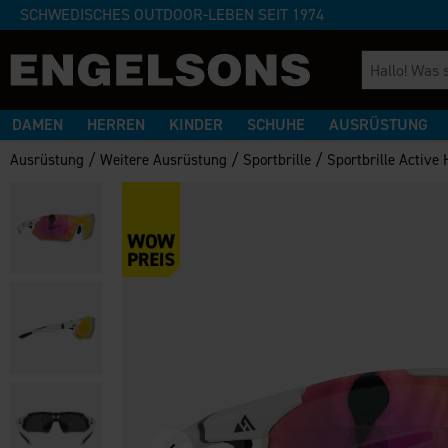
SCHWEDISCHES OUTDOOR-LEBEN SEIT 1974
DAMEN
HERREN
KINDER
SCHUHE
AUSRÜSTUNG
/
/
/
Ausrüstung
Weitere Ausrüstung
Sportbrille
Sportbrille Active 