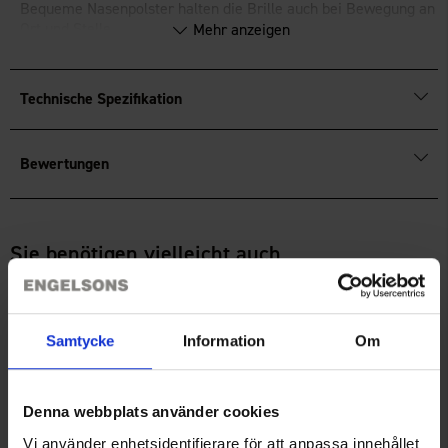
Bequeme Nasenpolster halten die Brille auch bei Bewegung an
Ort und Stelle.
Mehr anzeigen
Wird mit Putztuch, Etui und Packbeutel geliefert. CE-zertifiziert
gemäß Norm EN ISO12312-1.
Technische Spezifikation
Bewertungen
Sie benötigen vielleicht auch
Samtycke
Information
Om
Denna webbplats använder cookies
Vi använder enhetsidentifierare för att anpassa innehållet