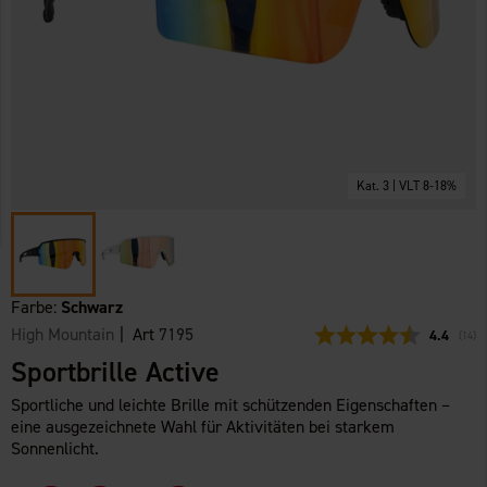
Kat. 3 | VLT 8-18%
Farbe:
Schwarz
High Mountain
| Art
7195
Durchschn
4.4
(
abge
14
)
Sportbrille Active
Sportliche und leichte Brille mit schützenden Eigenschaften –
eine ausgezeichnete Wahl für Aktivitäten bei starkem
Sonnenlicht.