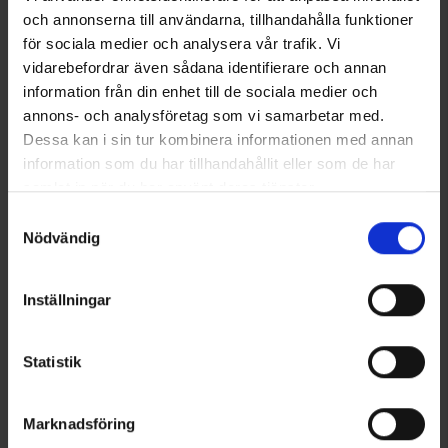
och annonserna till användarna, tillhandahålla funktioner
för sociala medier och analysera vår trafik. Vi
Funktions-Cap
Herren T-Shirt Active
vidarebefordrar även sådana identifierare och annan
Ab
7,95 €
Ab
9,95 €
information från din enhet till de sociala medier och
annons- och analysföretag som vi samarbetar med.
Ähnliche Produkte
Dessa kan i sin tur kombinera informationen med annan
information som du har tillhandahållit eller som de har
samlat in när du har använt deras tjänster.
Läs mer om hur vi använder cookies
Samtyckesval
Nödvändig
Inställningar
Statistik
7194
Bewertung:
4.2 von 5 Sternen
1433
Bewertung:
4
High Mountain
High Mountain
Marknadsföring
Sportbrille Active Full Frame
Visor