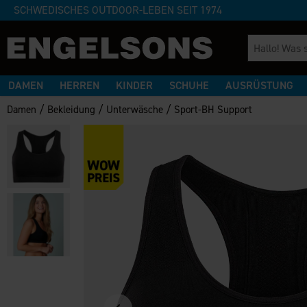
SCHWEDISCHES OUTDOOR-LEBEN SEIT 1974
DAMEN
HERREN
KINDER
SCHUHE
AUSRÜSTUNG
/
/
/
Damen
Bekleidung
Unterwäsche
Sport-BH Support