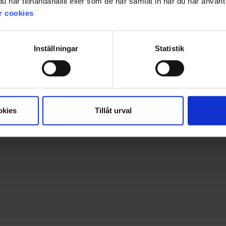
har tillhandahållit eller som de har samlat in när du har använt 
r cookies
Filter
ewertung
Bilder
Größentre
Inställningar
Statistik
ausfallen. Deshalb habe ich eine Nummer größer genommen. Vielleicht sollte es auc
okies
Tillåt urval