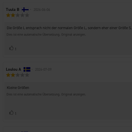
Autor
Tuula B
•
Bewertungsdatum:
2026-06-06
Bewertung:
der
2.0
Rezension:
von
Rezensionstext:
Die Größe L entsprach nicht der normalen Größe L, sondern eher einer Größe S.
5
Sternen
Dies ist eine automatische Übersetzung. Original anzeigen.
Stimme
Bewertung(en)
1
zu
Autor
Loulou A
•
Bewertungsdatum:
2026-07-09
Bewertung:
der
2.0
Rezension:
von
Rezensionstext:
Kleine Größen
5
Sternen
Dies ist eine automatische Übersetzung. Original anzeigen.
Stimme
Bewertung(en)
1
zu