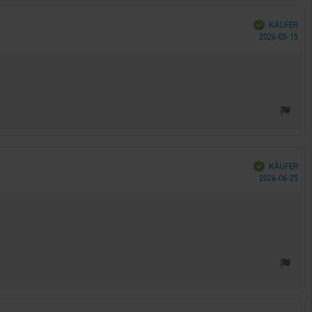
Verifiziert
KÄUFER
Kau
2026-05-15
Verifiziert
KÄUFER
Kau
2026-06-25