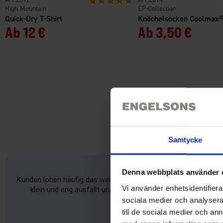
High Mountain
EP-Collection
Quick-Dry T-Shirt
Knöchelsocken Coolmax
Ab
12 €
Ab
3,50 €
Samtycke
Denna webbplats använder 
Kunden loben häufig das weiche Material, den bequemen Sitz un
Vi använder enhetsidentifierar
klein und eng ausfällt und sich mitunter schwer an- und a
sociala medier och analysera 
till de sociala medier och a