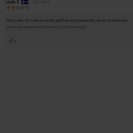
Autor
Linda C
•
Bewertungsdatum:
2026-05-19
Bewertung:
der
2.0
Rezension:
von
Rezensionstext:
Klein, aber ich hatte es bereits geöffnet und gewaschen, als ich es bemerkte.
5
Sternen
Dies ist eine automatische Übersetzung. Original anzeigen.
Stimme
Bewertung(en)
1
zu