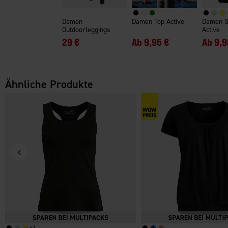
Damen
Damen Top Active
Damen S
Outdoorleggings
Active
29 €
Ab
9,95 €
Ab
9,9
Ähnliche Produkte
+
1