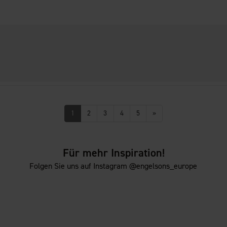
1
2
3
4
5
»
Für mehr Inspiration!
Folgen Sie uns auf Instagram @engelsons_europe