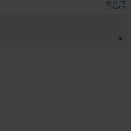
Verifiziert
KÄUFER
Kau
2026-05-05