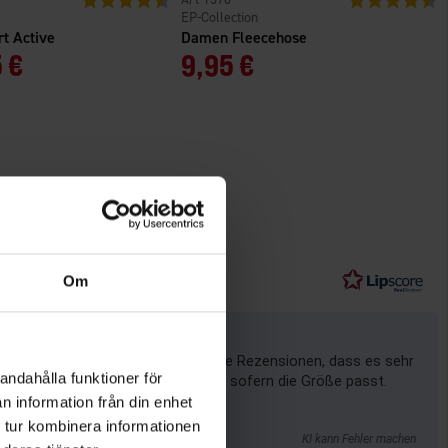
EP-Collection
rt Active
Damen Fleecehose
 €
9,95 €
Om
itäten. Gleichzeitig berichten viele Rezensionen, dass es sehr
andahålla funktioner för
e das Modell als bequem empfinden, sofern die Größe passt.
n information från din enhet
 tur kombinera informationen
KI kann Fehler machen