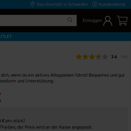
Das Geschäft in Schweden
Kundendienst
Einloggen
UTLET
Durchschni
3.6
(
abgeg
286
)
 dich, wenn du ein aktives Alltagsleben führst! Bequemes und gut
Passform und Unterstützung.
€
5 €
pro stück)
Farben, der Preis wird an der Kasse angepasst.