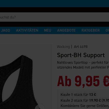
JAGD
AKTIVITÄTEN
NEU
ANGEBOTE
RATGEBER
O
Walking
| Art
6698
Sport-BH Support
Nahtloses Sporttop – perfekt für
sitzendes Modell mit perfekter 
Ab
9,95 
Kaufe 1 stück für
13 €
Kaufe 2 stück für
19.90 €
(
9.9
Kombiniere Sie gerne Größen/