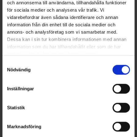
och annonserna till användarna, tillhandahålla funktioner
för sociala medier och analysera vår trafik. Vi
Herren WCT-Hose
Stützstrümpfe Merinowolle
Ab
12 €
Ab
9,95 €
vidarebefordrar även sådana identifierare och annan
information från din enhet till de sociala medier och
annons- och analysföretag som vi samarbetar med.
Ähnliche Produkte
Dessa kan i sin tur kombinera informationen med annan
information som du har tillhandahållit eller som de har
samlat in när du har använt deras tjänster.
Läs mer om hur vi använder cookies
Samtyckesval
Nödvändig
Inställningar
Statistik
4060
Bewertung:
4.3 von 5 Sternen
4068
Bewertung:
4
EP-Collection
EP-Collection
Socken Bambus 3er-Pack
Socken Baumwolle 5er-Pack
Marknadsföring
Ab
4,95 €
Ab
7,95 €