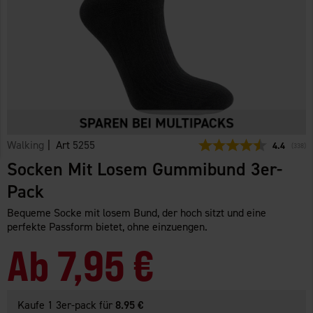
Walking
| Art
5255
Durchschni
4.4
(
abgeg
338
)
Socken Mit Losem Gummibund 3er-
Pack
Bequeme Socke mit losem Bund, der hoch sitzt und eine
perfekte Passform bietet, ohne einzuengen.
Ab
7,95 €
Kaufe 1 3er-pack für
8.95 €