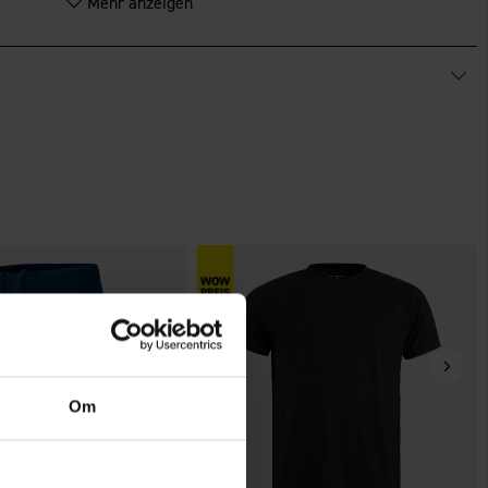
Mehr anzeigen
cht. Schließe es an ein Wand- oder Autoladegerät an für ein
Om