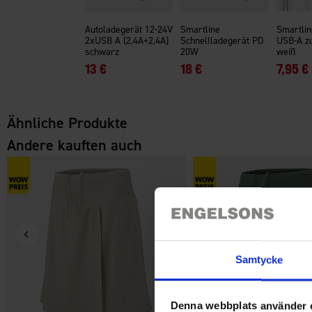
Autoladegerät 12-24V
Smartline
Smartlin
2xUSB A (2,4A+2,4A)
Schnellladegerät PD
USB-A z
schwarz
20W
weiß
13 €
18 €
7,95 €
Ähnliche Produkte
Andere kauften auch
Samtycke
Denna webbplats använder 