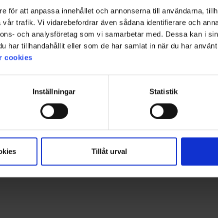
e för att anpassa innehållet och annonserna till användarna, tillh
+
5
vår trafik. Vi vidarebefordrar även sådana identifierare och anna
Bewertung:
4.7 von 5 Sternen
1520
Bewertung:
4.4 von 5 Sterne
1426
nnons- och analysföretag som vi samarbetar med. Dessa kan i sin
High Mountain
High Mountain
har tillhandahållit eller som de har samlat in när du har använt 
Herren T-Shirt Bambus
Damen Skort
Ab
9,95 €
29 €
r cookies
Inställningar
Statistik
Für mehr Inspiration!
Folgen Sie uns auf Instagram @engelsons_europe
okies
Tillåt urval