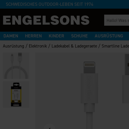
SCHWEDISCHES OUTDOOR-LEBEN SEIT 1974
DAMEN
HERREN
KINDER
SCHUHE
AUSRÜSTUNG
/
/
/
Ausrüstung
Elektronik
Ladekabel & Ladegeraete
Smartline Lade