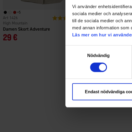
Vi använder enhetsidentifierar
+
5
+
5
sociala medier och analysera 
1426
Bewertung:
4.7 von 5 Sternen
1426
till de sociala medier och a
High Mountain
High Mountain
med annan information som du 
Damen Skort Adventure
Damen Skort Adventure
29 €
29 €
Läs mer om hur vi använde
Samtyckesval
Nödvändig
Endast nödvändiga co