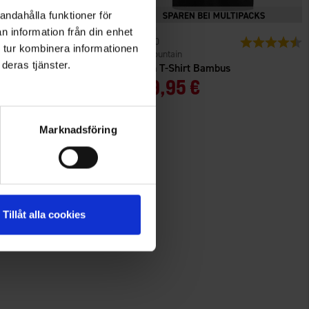
andahålla funktioner för
n information från din enhet
n
Bewertung:
4.7 von 5 Sternen
1520
Bewertung:
4
 tur kombinera informationen
High Mountain
deras tjänster.
 Adventure
Herren T-Shirt Bambus
Ab
9,95 €
Marknadsföring
Tillåt alla cookies