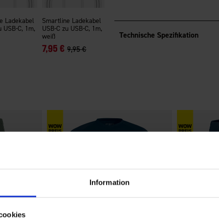
Synchronisieren von Dateien ma
reibungsloses Laden.
e Ladekabel
Smartline Ladekabel
u USB-C, 1m,
USB-C zu USB-C, 1m,
Technische Spezifikation
weiß
7,95 €
9,95 €
Information
cookies