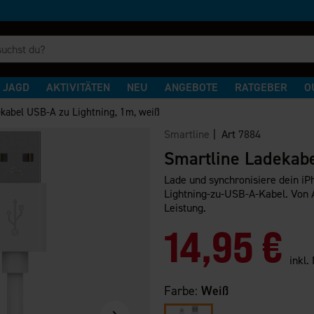
JAGD
AKTIVITÄTEN
NEU
ANGEBOTE
RATGEBER
O
kabel USB-A zu Lightning, 1m, weiß
Smartline
| Art
7884
Smartline Ladekabe
Lade und synchronisiere dein iP
Lightning-zu-USB-A-Kabel. Von Ap
Leistung.
14,95 €
inkl.
Farbe:
Weiß