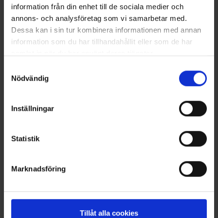
information från din enhet till de sociala medier och
annons- och analysföretag som vi samarbetar med.
Dessa kan i sin tur kombinera informationen med annan
information som du har tillhandahållit eller som de har
samlat in när du har använt deras tjänster.
Läs mer om hur vi använder cookies
Samtyckesval
Nödvändig
Inställningar
OrganoTex ShoeCare Cleaner
Kurzschaft-Baumwollsocken
13 €
Ab
3,50 €
Statistik
Ähnliche Produkte
Andere kauften auch
Marknadsföring
Tillåt alla cookies