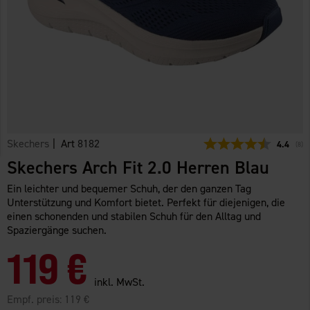
Skechers
| Art
8182
Durchsch
4.4
(
abg
8
)
Skechers Arch Fit 2.0 Herren Blau
Ein leichter und bequemer Schuh, der den ganzen Tag
Unterstützung und Komfort bietet. Perfekt für diejenigen, die
einen schonenden und stabilen Schuh für den Alltag und
Spaziergänge suchen.
119 €
inkl. MwSt.
Empf. preis:
119 €