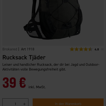
Brokared
| Art
1918
Durchsch
4.8
(
abg
9
)
Rucksack Tjäder
Leiser und handlicher Rucksack, der dir bei Jagd und Outdoor-
Aktivitäten volle Bewegungsfreiheit gibt.
39 €
inkl. MwSt.
In den Warenkorb