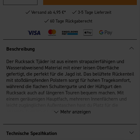
Versand ab 4,95 €*
3-5 Tage Lieferzeit
60 Tage Rückgaberecht
Beschreibung
Der Rucksack Tjäder ist aus einem strapazierfähigen und
Wasserabweisend Material mit einer leisen Oberfläche
gefertigt, die perfekt für die Jagd ist. Das belüftete Rückenteil
mit stoßdämpfenden Polstern sorgt für hohen Tragekomfort,
während die flachen Schultergurte und der Hüftgurt den
Rucksack auch auf längeren Touren bequem machen. Mit
einem geräumigen Hauptfach, mehreren Innenfächern und
leicht zugänglichen Außentaschen hast du Platz für die
gesamte Ausrüstung, die du brauchst.
Mehr anzeigen
Leises und strapazierfähiges Material für Jagd und Outdoor-
Aktivitäten
Technische Spezifikation
Belüftetes Rückenteil mit hohem Tragekomfort
Geräumiges Hauptfach mit mehreren praktischen