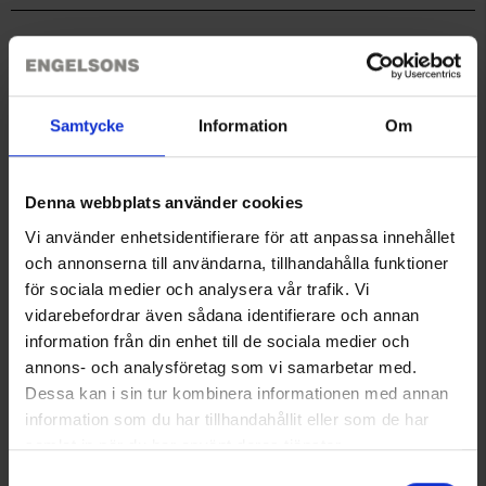
Aufbewahrungsfächern
Bewertungen
Samtycke
Information
Om
Sie benötigen vielleicht auch
Denna webbplats använder cookies
Vi använder enhetsidentifierare för att anpassa innehållet
och annonserna till användarna, tillhandahålla funktioner
för sociala medier och analysera vår trafik. Vi
vidarebefordrar även sådana identifierare och annan
information från din enhet till de sociala medier och
annons- och analysföretag som vi samarbetar med.
Dessa kan i sin tur kombinera informationen med annan
Jagdhandschuhe Nimrod WP
GP Discovery Torch C32
information som du har tillhandahållit eller som de har
24,95 €
19,95 €
samlat in när du har använt deras tjänster.
Läs mer om hur vi använder cookies
Samtyckesval