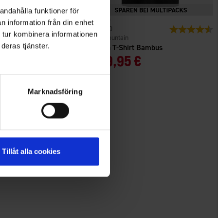
andahålla funktioner för
n information från din enhet
n
Bewertung:
4.7 von 5 Sternen
1520
Bewertung:
4
 tur kombinera informationen
High Mountain
deras tjänster.
 Adventure
Herren T-Shirt Bambus
Ab
9,95 €
Marknadsföring
Tillåt alla cookies