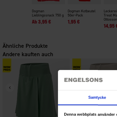
Dogman
Dogman Kotbeutel
Leckerei
Lieblingssnack 750 g
50er-Pack
Treat M
Ottosson
Ab
3,95 €
1,95 €
14,95 
Ähnliche Produkte
Andere kauften auch
Samtycke
Denna webbplats använder 