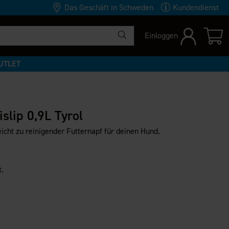
Das Geschäft in Schweden
Kundendienst
Einloggen
UTLET
islip 0,9L Tyrol
eicht zu reinigender Futternapf für deinen Hund.
t.