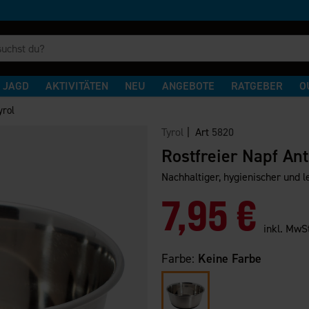
JAGD
AKTIVITÄTEN
NEU
ANGEBOTE
RATGEBER
O
yrol
Tyrol
| Art
5820
Rostfreier Napf Ant
Nachhaltiger, hygienischer und l
7,95 €
inkl. MwS
Farbe:
Keine Farbe