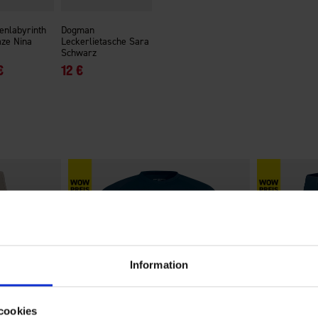
enlabyrinth
Dogman
aze Nina
Leckerlietasche Sara
Schwarz
€
12 €
Information
cookies