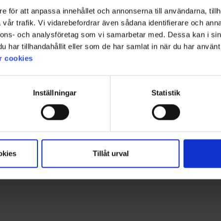
e för att anpassa innehållet och annonserna till användarna, tillh
+
5
vår trafik. Vi vidarebefordrar även sådana identifierare och anna
Bewertung:
4.7 von 5 Sternen
1520
Bewertung:
4.4 von 5 Sterne
1426
nnons- och analysföretag som vi samarbetar med. Dessa kan i sin
High Mountain
High Mountain
har tillhandahållit eller som de har samlat in när du har använt 
Herren T-Shirt Bambus
Damen Skort
Ab
9,95 €
29 €
r cookies
Inställningar
Statistik
Für mehr Inspiration!
Folgen Sie uns auf Instagram @engelsons_europe
okies
Tillåt urval