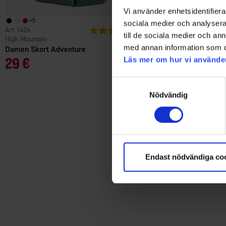
Vi använder enhetsidentifierar
+
5
+
5
sociala medier och analysera 
1426
Bewertung:
4.7 von 5 Sternen
1426
till de sociala medier och a
High Mountain
High Mountain
med annan information som du 
Damen Skort Adventure
Damen Skort Adventure
29 €
29 €
Läs mer om hur vi använde
Samtyckesval
Nödvändig
Endast nödvändiga co