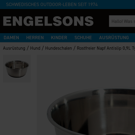
SCHWEDISCHES OUTDOOR-LEBEN SEIT 1974
DAMEN
HERREN
KINDER
SCHUHE
AUSRÜSTUNG
/
/
/
Ausrüstung
Hund
Hundeschalen
Rostfreier Napf Antislip 0,9L T