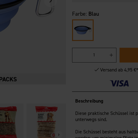
Farbe:
Blau
Versand ab 4,95 €
Beschreibung
Diese praktische Schüssel ist 
Trinkflasche Hund
unterwegs sind.
0,5L
Ab
3,50 €
Die Schüssel besteht aus halt
werden, um minimalen Platz in