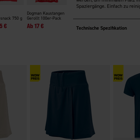
Spaziergänge. Einfach zu reini
Dogman Kaustangen
ssnack 750 g
Gerollt 100er-Pack
5 €
Ab
17 €
Technische Spezifikation