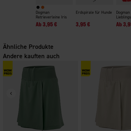
Dogman
Erdspirale für Hunde
Dogman
Retrieverleine Iris
Liebling
Ab
3,95 €
3,95 €
Ab
3,9
Ähnliche Produkte
Andere kauften auch