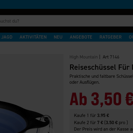
JAGD
AKTIVITÄTEN
NEU
ANGEBOTE
RATGEBER
O
High Mountain
| Art
7146
Reiseschüssel Für
Praktische und faltbare Schüsse
oder Ausflügen.
Ab
3,50 
Kaufe 1 für
3.95 €
Kaufe 2 für
7 €
(
3.50 €
pro )
Der Preis wird an der Kasse a