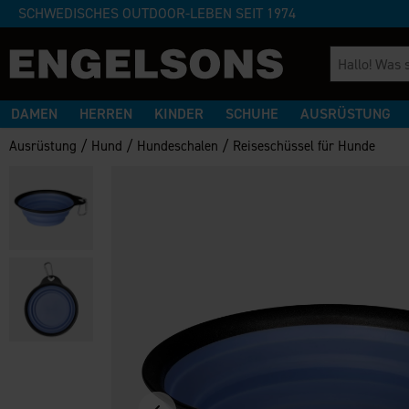
SCHWEDISCHES OUTDOOR-LEBEN SEIT 1974
DAMEN
HERREN
KINDER
SCHUHE
AUSRÜSTUNG
/
/
/
Ausrüstung
Hund
Hundeschalen
Reiseschüssel für Hunde