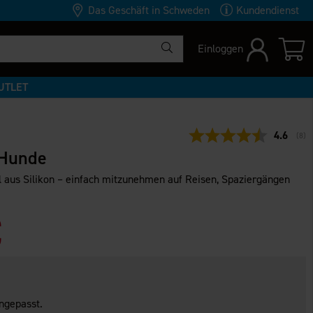
Das Geschäft in Schweden
Kundendienst
Einloggen
UTLET
Durchsch
4.6
(
abg
8
)
 Hunde
l aus Silikon – einfach mitzunehmen auf Reisen, Spaziergängen
€
ngepasst.