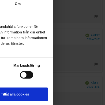
Om
andahålla funktioner för
n information från din enhet
Verifiziert
KÄUFER
 tur kombinera informationen
Kau
2026-03-20
deras tjänster.
Marknadsföring
Verifiziert
KÄUFER
Kau
2025-08-03
Tillåt alla cookies