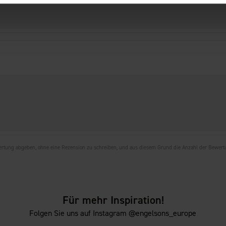
wertung abgeben, ohne eine Rezension zu schreiben, und aus diesem Grund die Anzahl der Bewer
Für mehr Inspiration!
Folgen Sie uns auf Instagram @engelsons_europe